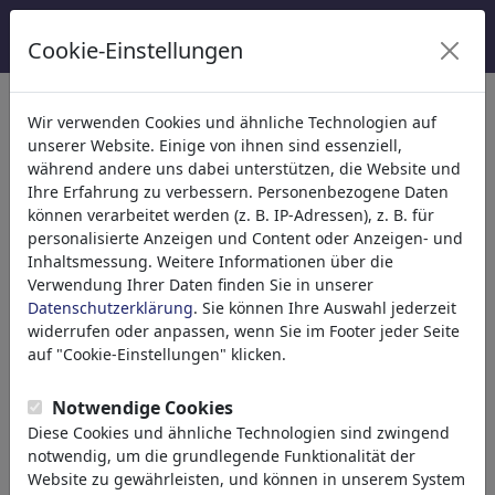
Cookie-Einstellungen
Kategorien
Wir verwenden Cookies und ähnliche Technologien auf
unserer Website. Einige von ihnen sind essenziell,
Religion
(9415)
während andere uns dabei unterstützen, die Website und
Politik
(188534)
Ihre Erfahrung zu verbessern. Personenbezogene Daten
Medien & Kultur
(72005)
können verarbeitet werden (z. B. IP-Adressen), z. B. für
personalisierte Anzeigen und Content oder Anzeigen- und
Liebe
(17990)
Inhaltsmessung. Weitere Informationen über die
Wirtschaft
(21743)
Verwendung Ihrer Daten finden Sie in unserer
Berühmte Personen
(22592)
Datenschutzerklärung
. Sie können Ihre Auswahl jederzeit
Philosophie
(28939)
widerrufen oder anpassen, wenn Sie im Footer jeder Seite
Forschung & Technik
(10389)
auf "Cookie-Einstellungen" klicken.
Sport
(15315)
Natur
(27033)
Notwendige Cookies
Diese Cookies und ähnliche Technologien sind zwingend
notwendig, um die grundlegende Funktionalität der
Ihr Suchergebnis für: 'woman'
(2703)
Website zu gewährleisten, und können in unserem System