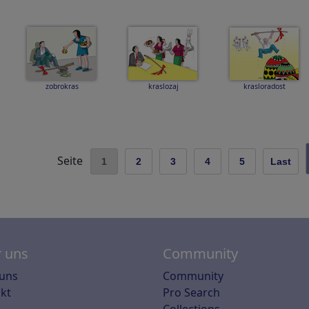
zobrokras
kraslozaj
krasloradost
Seite
1
2
3
4
5
Last
 uns
Community
uns
Community
kt
Pro Search