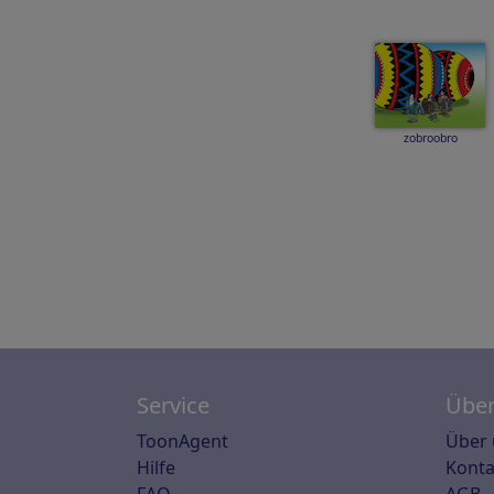
zobroobro
Service
Über
ToonAgent
Über 
Hilfe
Konta