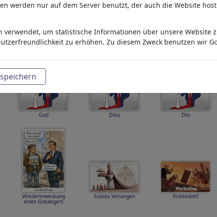
aten werden nur auf dem Server benutzt, der auch die Website host
 verwendet, um statistische Informationen über unsere Website zu
archasos
trumpapez2
trumpkriz
utzerfreundlichkeit zu erhöhen. Zu diesem Zweck benutzen wir Go
speichern
God
Dieu
Dio
Wiedererweckung
Süsses Verlangen
Flohlocket!
eines Gläubigers