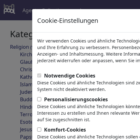
Agent
Collections
mehr
Cookie-Einstellungen
Kategorien
Ihr Suche
Wir verwenden Cookies und ähnliche Technologie
Religion
(9415)
und Ihre Erfahrung zu verbessern. Personenbezog
zurück
Kirche
Anzeigen- und Inhaltsmessung. Weitere Informa
jederzeit widerrufen oder anpassen, wenn Sie im 
Glaube
Christentum
Notwendige Cookies
Katholizismus
Diese Cookies und ähnliche Technologien sind 
Islam
System nicht deaktiviert werden.
Judentum
Buddhismus
Personalisierungscookies
Hinduismus
Diese Cookies und ähnliche Technologien könnt
Gunther von Hagens
Interessen zu erstellen und Ihnen relevante We
Terrorismus
auf Sie zugeschnitten ist.
Esoterik
Jesus Christus
Komfort-Cookies
Papst
Diese Cookies und ähnliche Technologien sollen 