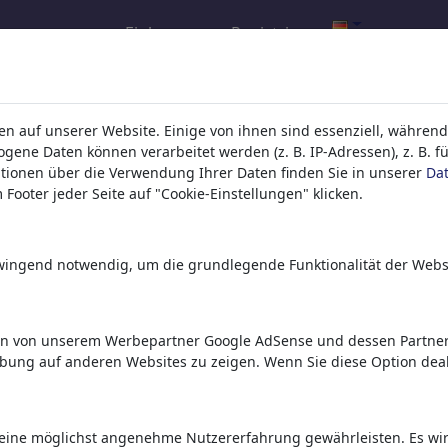
Einloggen
Registrieren
rgebnis für: Kategorie 'Andere%20
n auf unserer Website. Einige von ihnen sind essenziell, während
ene Daten können verarbeitet werden (z. B. IP-Adressen), z. B. f
tionen über die Verwendung Ihrer Daten finden Sie in unserer
Da
Footer jeder Seite auf "Cookie-Einstellungen" klicken.
zwingend notwendig, um die grundlegende Funktionalität der Webs
en von unserem Werbepartner Google AdSense und dessen Partnern
7Deadly sins
Orthodogs
Walhalla
rbung auf anderen Websites zu zeigen. Wenn Sie diese Option deak
eine möglichst angenehme Nutzererfahrung gewährleisten. Es wird 