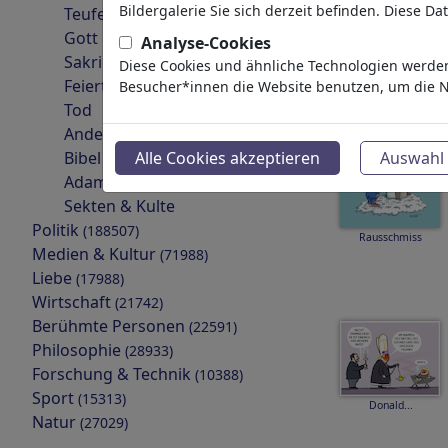
Bildergalerie Sie sich derzeit befinden. Diese D
Teufel & Hölle
Gott & Himmel
Analyse-Cookies
Sakrileg & Sünde
Diese Cookies und ähnliche Technologien werden
Rest in peace
Feiertage
Besucher*innen die Website benutzen, um die N
Tod
Andere Religionen
Bibel
Alle Cookies akzeptieren
Auswahl 
Adam & Eva
Sekten & Kulte
Politik
(188507)
Rausschmiss
Medien & Kultur
(71988)
Liebe
(17988)
Wirtschaft
(21742)
Berühmte Personen
(22591)
Philosophie
(28933)
Forschung & Technik
(10388)
Sport
(15313)
Donald...
Natur
(27029)