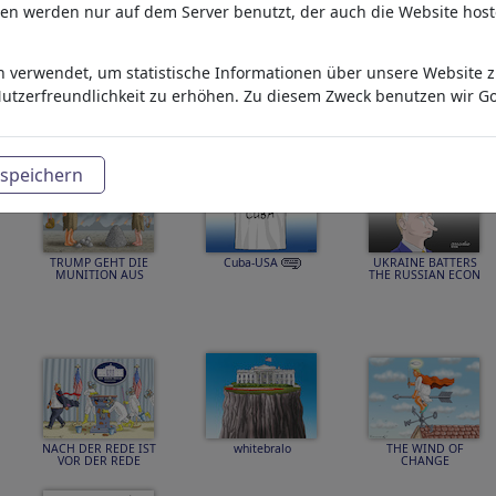
aten werden nur auf dem Server benutzt, der auch die Website host
 verwendet, um statistische Informationen über unsere Website zu
FASCHISTISCHE
Sicherheitslage...
IRANBEZWINGER
RASSISTEN SINGEN
TRUMP
utzerfreundlichkeit zu erhöhen. Zu diesem Zweck benutzen wir Go
speichern
TRUMP GEHT DIE
Cuba-USA
UKRAINE BATTERS
MUNITION AUS
THE RUSSIAN ECON
NACH DER REDE IST
whitebralo
THE WIND OF
VOR DER REDE
CHANGE