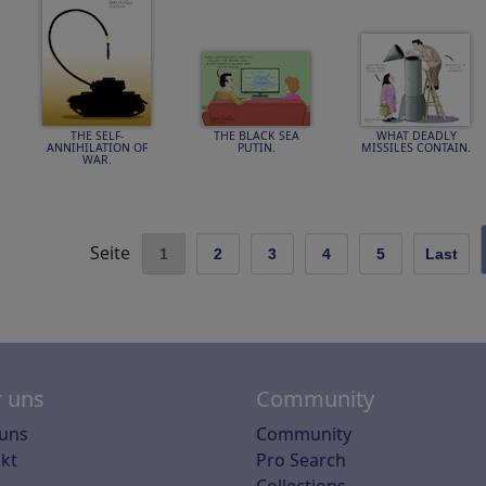
THE SELF-
THE BLACK SEA
WHAT DEADLY
ANNIHILATION OF
PUTIN.
MISSILES CONTAIN.
WAR.
Seite
1
2
3
4
5
Last
 uns
Community
uns
Community
kt
Pro Search