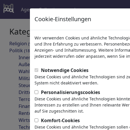
Agent
Collections
mehr
Cookie-Einstellungen
Kategorien
Ihr Suche
Wir verwenden Cookies und ähnliche Technologie
Religion
(9415)
und Ihre Erfahrung zu verbessern. Personenbezog
zurück
Politik
Anzeigen- und Inhaltsmessung. Weitere Informa
(188534)
jederzeit widerrufen oder anpassen, wenn Sie im 
Innenpolitik
Außenpolitik
Notwendige Cookies
Wahlen
Diese Cookies und ähnliche Technologien sind 
Militär & Sicherheit
System nicht deaktiviert werden.
Steuern
Dritte Welt
Personalisierungscookies
Terrorismus
Diese Cookies und ähnliche Technologien könnt
FASCHISTISCHE
Interessen zu erstellen und Ihnen relevante We
SCHWEINE SIND DA!
Finanzen
auf Sie zugeschnitten ist.
Rente
Wirtschaft & Geld
Komfort-Cookies
Technologie
Diese Cookies und ähnliche Technologien sollen 