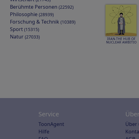
Berühmte Personen
(22592)
Philosophie
(28939)
Forschung & Technik
(10389)
Sport
(15315)
Natur
(27033)
IRAN-THE HUB OF
NUCLEAR AMBITIO
Service
Über
ToonAgent
Über 
Hilfe
Konta