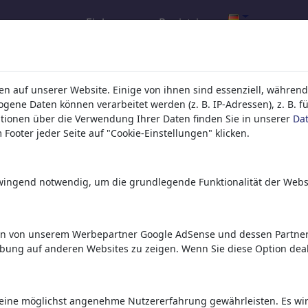
Einloggen
Registrieren
rgebnis für: Kategorie 'Terrorismu
n auf unserer Website. Einige von ihnen sind essenziell, während
ene Daten können verarbeitet werden (z. B. IP-Adressen), z. B. f
tionen über die Verwendung Ihrer Daten finden Sie in unserer
Da
Footer jeder Seite auf "Cookie-Einstellungen" klicken.
zwingend notwendig, um die grundlegende Funktionalität der Webs
en von unserem Werbepartner Google AdSense und dessen Partnern
Resilienz
Trump gequetscht
Die deutsche
rbung auf anderen Websites zu zeigen. Wenn Sie diese Option deak
Drohnenabwehr
eine möglichst angenehme Nutzererfahrung gewährleisten. Es wird 