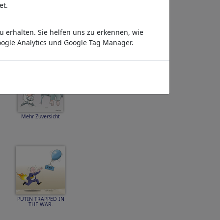
et.
 erhalten. Sie helfen uns zu erkennen, wie
Spürhund II
ogle Analytics und Google Tag Manager.
Mehr Zuversicht
PUTIN TRAPPED IN
THE WAR.