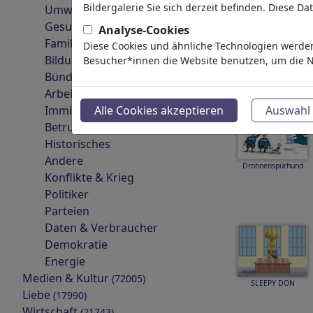
Bildergalerie Sie sich derzeit befinden. Diese D
Umwelt
Gesundheit
Analyse-Cookies
Familie & Jugend
Diese Cookies und ähnliche Technologien werden
Kindness knows no
border!
Bildung & Erziehung
Besucher*innen die Website benutzen, um die N
Bündnisse
Arbeit & Soziales
Immigration
Alle Cookies akzeptieren
Auswahl 
Betrug & Korruption
Historisches
Andere
Drohnenspürhund
Konflikte & Krieg
Politiker
Parteien
Daten & Verbraucher
Demokratie
Energie
Medien & Kultur
(72005)
SLEEPY DON
Liebe
(17990)
Wirtschaft
(21743)