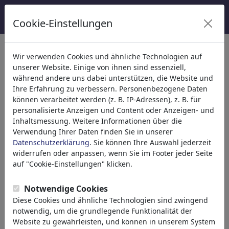
Cookie-Einstellungen
Kategorien
Wir verwenden Cookies und ähnliche Technologien auf
unserer Website. Einige von ihnen sind essenziell,
Religion
(9415)
während andere uns dabei unterstützen, die Website und
Politik
(188534)
Ihre Erfahrung zu verbessern. Personenbezogene Daten
Medien & Kultur
(72005)
können verarbeitet werden (z. B. IP-Adressen), z. B. für
personalisierte Anzeigen und Content oder Anzeigen- und
Liebe
(17990)
Inhaltsmessung. Weitere Informationen über die
Wirtschaft
(21743)
Verwendung Ihrer Daten finden Sie in unserer
Finanzkrise
Datenschutzerklärung
. Sie können Ihre Auswahl jederzeit
Manager
widerrufen oder anpassen, wenn Sie im Footer jeder Seite
Gehälter
auf "Cookie-Einstellungen" klicken.
Job & Arbeitsplatz
Karriere
Notwendige Cookies
Börse
Diese Cookies und ähnliche Technologien sind zwingend
Banken
notwendig, um die grundlegende Funktionalität der
Geld & Kredite
Website zu gewährleisten, und können in unserem System