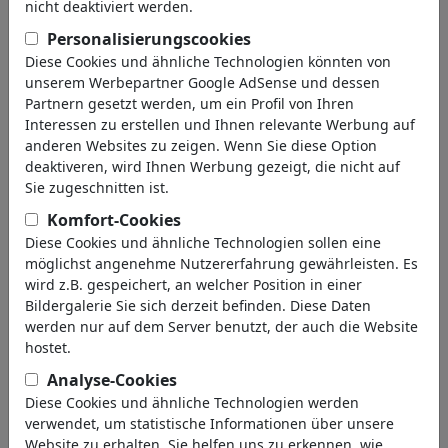
nicht deaktiviert werden.
Handel & Verkauf
Versicherungen
Personalisierungscookies
Gewerkschaften
Diese Cookies und ähnliche Technologien könnten von
Konjunktur
unserem Werbepartner Google AdSense und dessen
Partnern gesetzt werden, um ein Profil von Ihren
Transport
Interessen zu erstellen und Ihnen relevante Werbung auf
Automobilindustrie
anderen Websites zu zeigen. Wenn Sie diese Option
Computer & Internet
deaktiveren, wird Ihnen Werbung gezeigt, die nicht auf
Energie & Rohstoffe
Sie zugeschnitten ist.
Kommunikation
Komfort-Cookies
Ökologie
Diese Cookies und ähnliche Technologien sollen eine
Gatronomie & Freizeit
möglichst angenehme Nutzererfahrung gewährleisten. Es
Tourismus
wird z.B. gespeichert, an welcher Position in einer
Mode & Kosmetik
Bildergalerie Sie sich derzeit befinden. Diese Daten
Landwirtschaft
werden nur auf dem Server benutzt, der auch die Website
Ärzte & Pharma
hostet.
Armut & Sozialhilfe
Analyse-Cookies
Kriminalität & Betrug
Diese Cookies und ähnliche Technologien werden
Werbung & Marketing
verwendet, um statistische Informationen über unsere
Berühmte Personen
(22592)
Website zu erhalten. Sie helfen uns zu erkennen, wie