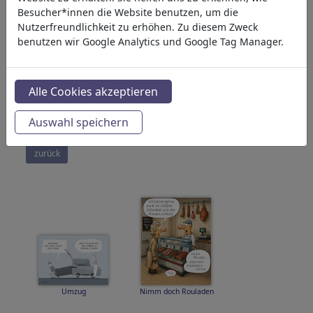
Philosophie
Besucher*innen die Website benutzen, um die
(28939)
Nutzerfreundlichkeit zu erhöhen. Zu diesem Zweck
Forschung & Technik
(10389)
benutzen wir Google Analytics und Google Tag Manager.
Sport
(15315)
Natur
(27033)
Alle Cookies akzeptieren
Ihr Suchergebnis für: Kategorie
'Wirtschaft'
Auswahl speichern
(20399)
zurück
Umzug
Nimm doch Rouladen