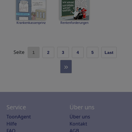
Krankenkassenprinz
Rentenforderungen
Seite
1
2
3
4
5
Last
»
Service
Über uns
ToonAgent
Über uns
Hilfe
Kontakt
FAQ
AGB