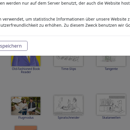
aten werden nur auf dem Server benutzt, der auch die Website host
 verwendet, um statistische Informationen über unsere Website zu
Sie ist abgehauen
Menschen und Technik
Les hommes et la
technologie
utzerfreundlichkeit zu erhöhen. Zu diesem Zweck benutzen wir Go
speichern
Old-Fashioned Book
Time-Slips
Tangente
Reader
Flugmodus
Spiralschneider
Skalarwellen