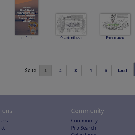
hot future
Quantenflosser
Prontosaurus
Seite
1
2
3
4
5
Last
 uns
Community
uns
Community
kt
Pro Search