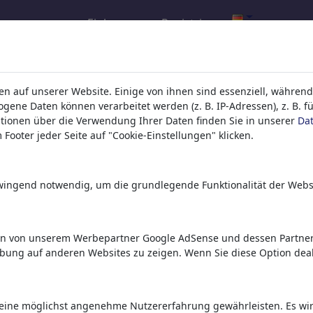
Einloggen
Registrieren
rgebnis für: Kategorie 'Forschung'
n auf unserer Website. Einige von ihnen sind essenziell, während
ene Daten können verarbeitet werden (z. B. IP-Adressen), z. B. f
tionen über die Verwendung Ihrer Daten finden Sie in unserer
Da
Footer jeder Seite auf "Cookie-Einstellungen" klicken.
zwingend notwendig, um die grundlegende Funktionalität der Webs
en von unserem Werbepartner Google AdSense und dessen Partnern
Total bescheuert
Intelligentes Beil
Singularität
rbung auf anderen Websites zu zeigen. Wenn Sie diese Option deak
eine möglichst angenehme Nutzererfahrung gewährleisten. Es wird 