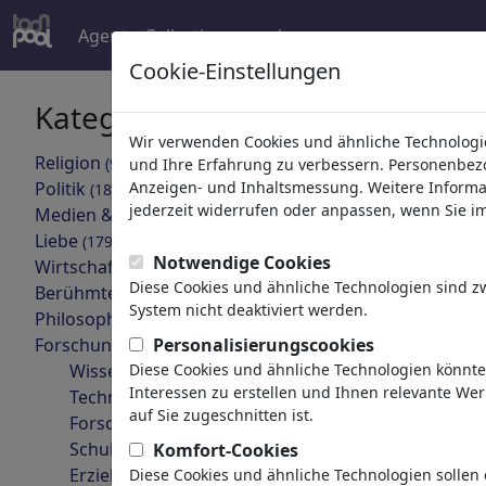
Agent
Collections
mehr
Cookie-Einstellungen
Kategorien
Ihr Suche
Wir verwenden Cookies und ähnliche Technologie
Religion
(9415)
und Ihre Erfahrung zu verbessern. Personenbezog
zurück
Politik
Anzeigen- und Inhaltsmessung. Weitere Informa
(188499)
jederzeit widerrufen oder anpassen, wenn Sie im 
Medien & Kultur
(72013)
Liebe
(17990)
Notwendige Cookies
Wirtschaft
(21744)
Diese Cookies und ähnliche Technologien sind 
Berühmte Personen
(22591)
System nicht deaktiviert werden.
Philosophie
(28939)
Forschung & Technik
Personalisierungscookies
(10390)
Wissenschaft
Diese Cookies und ähnliche Technologien könnt
E-Karren
Interessen zu erstellen und Ihnen relevante We
Technologie
auf Sie zugeschnitten ist.
Forschung
Schule
Komfort-Cookies
Erziehung
Diese Cookies und ähnliche Technologien sollen 