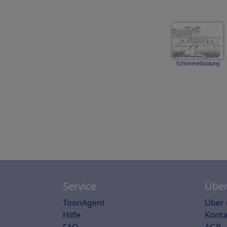
Schimmelbildung
Service
Über
ToonAgent
Über 
Hilfe
Konta