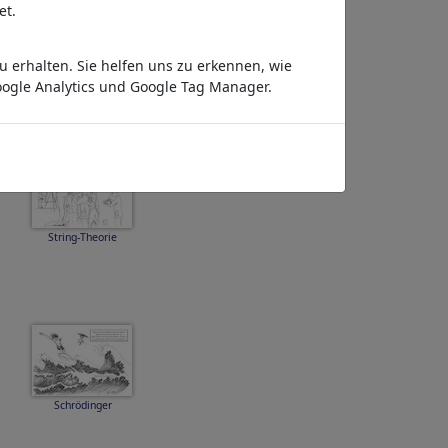
et.
 erhalten. Sie helfen uns zu erkennen, wie
Wissenschaft ist SEHR
ernst!
ogle Analytics und Google Tag Manager.
String-Theorie
Schrödinger