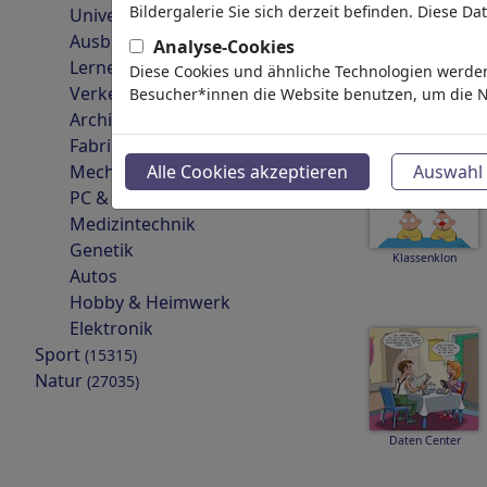
Bildergalerie Sie sich derzeit befinden. Diese D
Universität
Ausbildung
Analyse-Cookies
Lernen & Bildung
Diese Cookies und ähnliche Technologien werden
DB Pannenhilfe
Verkehr & Raumfahrt
Besucher*innen die Website benutzen, um die N
Architektur
Fabriken
Mechanik
Alle Cookies akzeptieren
Auswahl 
PC & Digitales
Medizintechnik
Genetik
Klassenklon
Autos
Hobby & Heimwerk
Elektronik
Sport
(15315)
Natur
(27035)
Daten Center