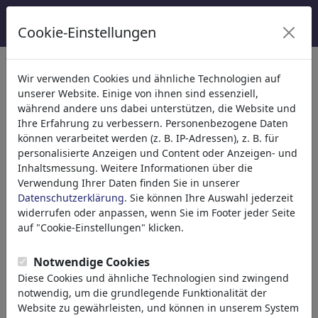
Cookie-Einstellungen
Kategorien
Wir verwenden Cookies und ähnliche Technologien auf
unserer Website. Einige von ihnen sind essenziell,
Religion
(9415)
während andere uns dabei unterstützen, die Website und
Politik
(188507)
Ihre Erfahrung zu verbessern. Personenbezogene Daten
Medien & Kultur
(71988)
können verarbeitet werden (z. B. IP-Adressen), z. B. für
personalisierte Anzeigen und Content oder Anzeigen- und
Liebe
(17988)
Inhaltsmessung. Weitere Informationen über die
Wirtschaft
(21742)
Verwendung Ihrer Daten finden Sie in unserer
Berühmte Personen
(22591)
Datenschutzerklärung
. Sie können Ihre Auswahl jederzeit
Philosophie
(28933)
widerrufen oder anpassen, wenn Sie im Footer jeder Seite
Forschung & Technik
(10388)
auf "Cookie-Einstellungen" klicken.
Sport
(15313)
Natur
(27029)
Notwendige Cookies
Diese Cookies und ähnliche Technologien sind zwingend
notwendig, um die grundlegende Funktionalität der
Ihr Suchergebnis für: 'spd'
(11131)
Website zu gewährleisten, und können in unserem System