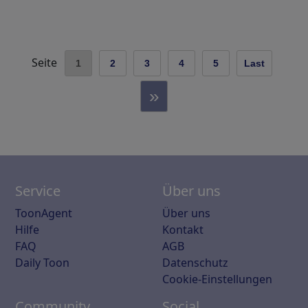
Seite
1
2
3
4
5
Last
»
Service
Über uns
ToonAgent
Über uns
Hilfe
Kontakt
FAQ
AGB
Daily Toon
Datenschutz
Cookie-Einstellungen
Community
Social