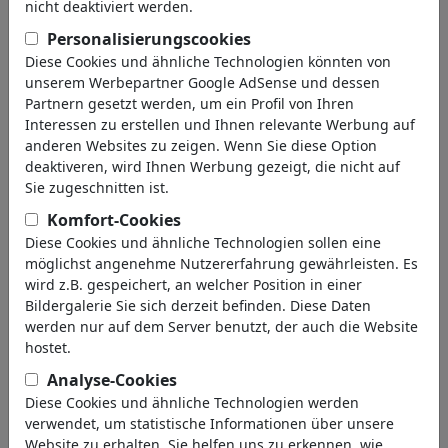
nicht deaktiviert werden.
zurück
Personalisierungscookies
Collections gefunden:
Diese Cookies und ähnliche Technologien könnten von
unserem Werbepartner Google AdSense und dessen
Partnern gesetzt werden, um ein Profil von Ihren
Sarrazin
Interessen zu erstellen und Ihnen relevante Werbung auf
10 Mitglieder | 127 Cartoons
anderen Websites zu zeigen. Wenn Sie diese Option
deaktiveren, wird Ihnen Werbung gezeigt, die nicht auf
Sie zugeschnitten ist.
Bilder gefunden:
Komfort-Cookies
Diese Cookies und ähnliche Technologien sollen eine
möglichst angenehme Nutzererfahrung gewährleisten. Es
wird z.B. gespeichert, an welcher Position in einer
Bildergalerie Sie sich derzeit befinden. Diese Daten
werden nur auf dem Server benutzt, der auch die Website
hostet.
Analyse-Cookies
Weltkatzentag
Union Pegelstand
Diese Cookies und ähnliche Technologien werden
verwendet, um statistische Informationen über unsere
Website zu erhalten. Sie helfen uns zu erkennen, wie