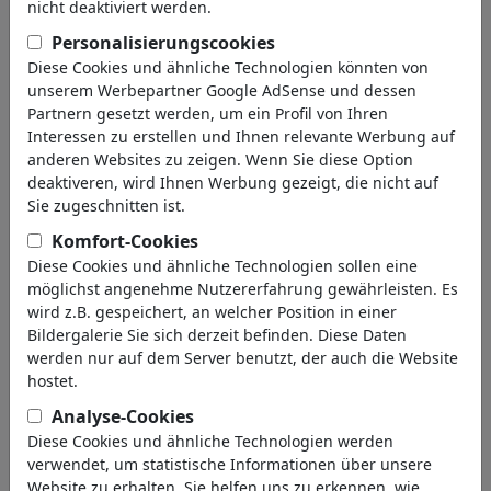
nicht deaktiviert werden.
(4451)
Personalisierungscookies
zurück
Diese Cookies und ähnliche Technologien könnten von
unserem Werbepartner Google AdSense und dessen
Bilder gefunden:
Partnern gesetzt werden, um ein Profil von Ihren
Interessen zu erstellen und Ihnen relevante Werbung auf
anderen Websites zu zeigen. Wenn Sie diese Option
deaktiveren, wird Ihnen Werbung gezeigt, die nicht auf
Sie zugeschnitten ist.
Komfort-Cookies
Diese Cookies und ähnliche Technologien sollen eine
möglichst angenehme Nutzererfahrung gewährleisten. Es
Im Takt der AfD
Palantir...
wird z.B. gespeichert, an welcher Position in einer
Bildergalerie Sie sich derzeit befinden. Diese Daten
werden nur auf dem Server benutzt, der auch die Website
hostet.
Analyse-Cookies
Diese Cookies und ähnliche Technologien werden
verwendet, um statistische Informationen über unsere
Dümpeln...
Den Bach runter
Website zu erhalten. Sie helfen uns zu erkennen, wie