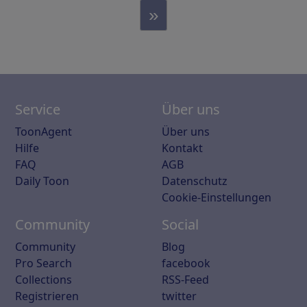
»
Service
Über uns
ToonAgent
Über uns
Hilfe
Kontakt
FAQ
AGB
Daily Toon
Datenschutz
Cookie-Einstellungen
Community
Social
Community
Blog
Pro Search
facebook
Collections
RSS-Feed
Registrieren
twitter