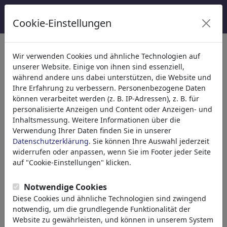
Cookie-Einstellungen
Kategorien
Wir verwenden Cookies und ähnliche Technologien auf
unserer Website. Einige von ihnen sind essenziell,
Religion
(9415)
während andere uns dabei unterstützen, die Website und
Politik
(188534)
Ihre Erfahrung zu verbessern. Personenbezogene Daten
Medien & Kultur
(72005)
können verarbeitet werden (z. B. IP-Adressen), z. B. für
personalisierte Anzeigen und Content oder Anzeigen- und
Liebe
(17990)
Inhaltsmessung. Weitere Informationen über die
Wirtschaft
(21743)
Verwendung Ihrer Daten finden Sie in unserer
Berühmte Personen
(22592)
Datenschutzerklärung
. Sie können Ihre Auswahl jederzeit
Philosophie
(28939)
widerrufen oder anpassen, wenn Sie im Footer jeder Seite
Forschung & Technik
(10389)
auf "Cookie-Einstellungen" klicken.
Sport
(15315)
Natur
(27033)
Notwendige Cookies
Diese Cookies und ähnliche Technologien sind zwingend
notwendig, um die grundlegende Funktionalität der
Ihr Suchergebnis für: 'demokratie'
Website zu gewährleisten, und können in unserem System