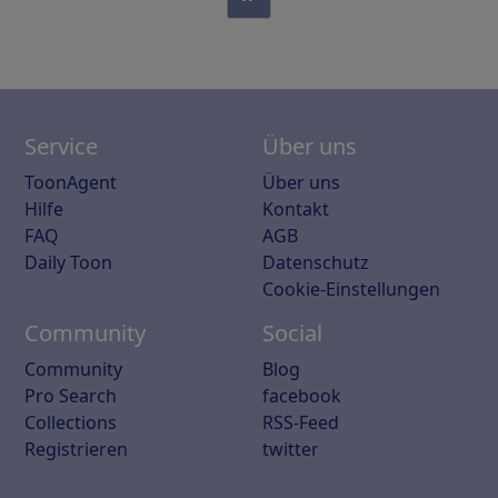
Service
Über uns
ToonAgent
Über uns
Hilfe
Kontakt
FAQ
AGB
Daily Toon
Datenschutz
Cookie-Einstellungen
Community
Social
Community
Blog
Pro Search
facebook
Collections
RSS-Feed
Registrieren
twitter