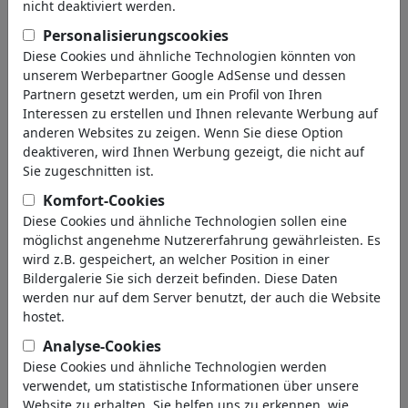
nicht deaktiviert werden.
zurück
Personalisierungscookies
Bilder gefunden:
Diese Cookies und ähnliche Technologien könnten von
unserem Werbepartner Google AdSense und dessen
Partnern gesetzt werden, um ein Profil von Ihren
Interessen zu erstellen und Ihnen relevante Werbung auf
anderen Websites zu zeigen. Wenn Sie diese Option
deaktiveren, wird Ihnen Werbung gezeigt, die nicht auf
Sie zugeschnitten ist.
Komfort-Cookies
Didi
Dümpeln...
Diese Cookies und ähnliche Technologien sollen eine
möglichst angenehme Nutzererfahrung gewährleisten. Es
wird z.B. gespeichert, an welcher Position in einer
Bildergalerie Sie sich derzeit befinden. Diese Daten
werden nur auf dem Server benutzt, der auch die Website
hostet.
Analyse-Cookies
Diese Cookies und ähnliche Technologien werden
Räume öffnen
Auf dem trockenen
verwendet, um statistische Informationen über unsere
Website zu erhalten. Sie helfen uns zu erkennen, wie