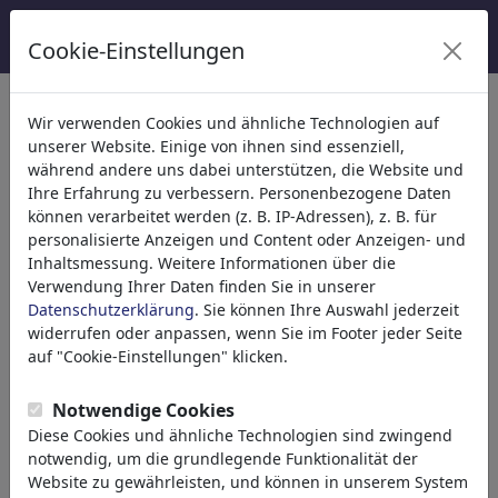
Cookie-Einstellungen
Kategorien
Wir verwenden Cookies und ähnliche Technologien auf
unserer Website. Einige von ihnen sind essenziell,
Religion
(9415)
während andere uns dabei unterstützen, die Website und
Politik
(188534)
Ihre Erfahrung zu verbessern. Personenbezogene Daten
Medien & Kultur
(72005)
können verarbeitet werden (z. B. IP-Adressen), z. B. für
personalisierte Anzeigen und Content oder Anzeigen- und
Liebe
(17990)
Inhaltsmessung. Weitere Informationen über die
Wirtschaft
(21743)
Verwendung Ihrer Daten finden Sie in unserer
Berühmte Personen
(22592)
Datenschutzerklärung
. Sie können Ihre Auswahl jederzeit
Philosophie
(28939)
widerrufen oder anpassen, wenn Sie im Footer jeder Seite
Forschung & Technik
(10389)
auf "Cookie-Einstellungen" klicken.
Sport
(15315)
Natur
(27033)
Notwendige Cookies
Diese Cookies und ähnliche Technologien sind zwingend
notwendig, um die grundlegende Funktionalität der
Ihr Suchergebnis für: 'cdu'
(11219)
Website zu gewährleisten, und können in unserem System