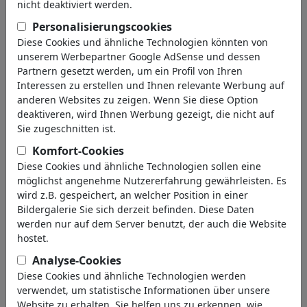
nicht deaktiviert werden.
(3695)
Personalisierungscookies
zurück
Diese Cookies und ähnliche Technologien könnten von
unserem Werbepartner Google AdSense und dessen
Collections gefunden:
Partnern gesetzt werden, um ein Profil von Ihren
Interessen zu erstellen und Ihnen relevante Werbung auf
Political Cartoons -
anderen Websites zu zeigen. Wenn Sie diese Option
International!
deaktiveren, wird Ihnen Werbung gezeigt, die nicht auf
Sie zugeschnitten ist.
85 Mitglieder | 3242 Cartoons
Arcadio's World in cartoons.
Komfort-Cookies
Diese Cookies und ähnliche Technologien sollen eine
Portfolio
| 1014 Cartoons
möglichst angenehme Nutzererfahrung gewährleisten. Es
wird z.B. gespeichert, an welcher Position in einer
Best of No Text Cartoons
Bildergalerie Sie sich derzeit befinden. Diese Daten
38 Mitglieder | 961 Cartoons
werden nur auf dem Server benutzt, der auch die Website
hostet.
Berlin Cartoons
Analyse-Cookies
12 Mitglieder | 156 Cartoons
Diese Cookies und ähnliche Technologien werden
verwendet, um statistische Informationen über unsere
Website zu erhalten. Sie helfen uns zu erkennen, wie