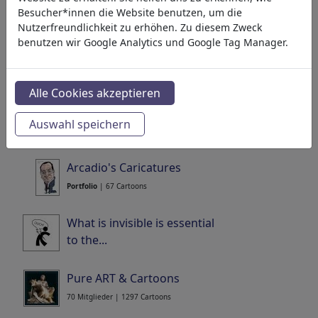
map in cartoon (Geography
Besucher*innen die Website benutzen, um die
cartoons)
Nutzerfreundlichkeit zu erhöhen. Zu diesem Zweck
50 Mitglieder | 1909 Cartoons
benutzen wir Google Analytics und Google Tag Manager.
handren khoshnaw's political
cartoons
Alle Cookies akzeptieren
1 Mitglied | 86 Cartoons
Desert Island Cartoons
Auswahl speichern
62 Mitglieder | 672 Cartoons
Arcadio's Caricatures
Portfolio
| 67 Cartoons
What is invisible is essential
to the...
Portfolio
| 150 Cartoons
Pure ART & Cartoons
70 Mitglieder | 1297 Cartoons