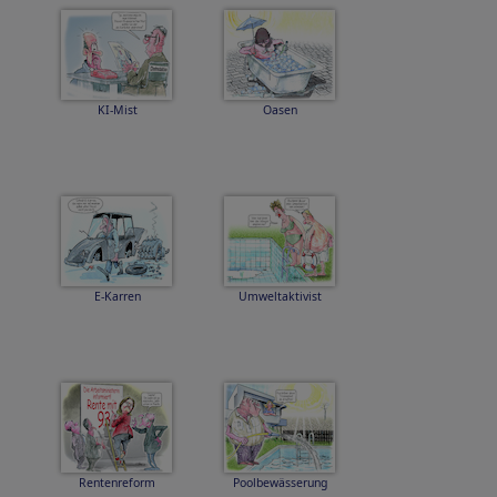
KI-Mist
Oasen
E-Karren
Umweltaktivist
Rentenreform
Poolbewässerung