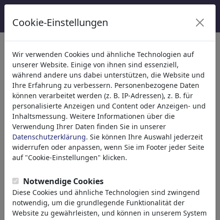
Cookie-Einstellungen
Kategorien
Wir verwenden Cookies und ähnliche Technologien auf
unserer Website. Einige von ihnen sind essenziell,
Religion
(9415)
während andere uns dabei unterstützen, die Website und
Politik
(188499)
Ihre Erfahrung zu verbessern. Personenbezogene Daten
Medien & Kultur
(72013)
können verarbeitet werden (z. B. IP-Adressen), z. B. für
personalisierte Anzeigen und Content oder Anzeigen- und
Liebe
(17990)
Inhaltsmessung. Weitere Informationen über die
Wirtschaft
(21744)
Verwendung Ihrer Daten finden Sie in unserer
Berühmte Personen
(22591)
Datenschutzerklärung
. Sie können Ihre Auswahl jederzeit
Philosophie
(28939)
widerrufen oder anpassen, wenn Sie im Footer jeder Seite
Forschung & Technik
(10390)
auf "Cookie-Einstellungen" klicken.
Sport
(15315)
Natur
(27035)
Notwendige Cookies
Diese Cookies und ähnliche Technologien sind zwingend
notwendig, um die grundlegende Funktionalität der
Ihr Suchergebnis für: 'cartoons'
Website zu gewährleisten, und können in unserem System