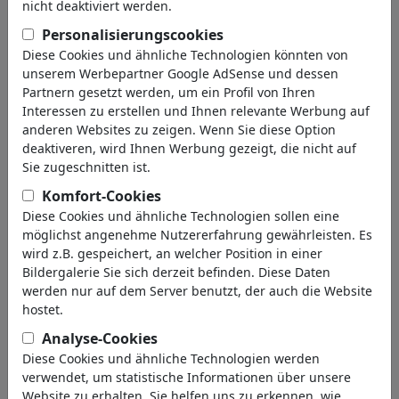
nicht deaktiviert werden.
zurück
Personalisierungscookies
Collections gefunden:
Diese Cookies und ähnliche Technologien könnten von
unserem Werbepartner Google AdSense und dessen
Partnern gesetzt werden, um ein Profil von Ihren
BREXIT
Interessen zu erstellen und Ihnen relevante Werbung auf
1 Mitglied | 1 Cartoon
anderen Websites zu zeigen. Wenn Sie diese Option
deaktiveren, wird Ihnen Werbung gezeigt, die nicht auf
Sie zugeschnitten ist.
Bilder gefunden:
Komfort-Cookies
Diese Cookies und ähnliche Technologien sollen eine
möglichst angenehme Nutzererfahrung gewährleisten. Es
wird z.B. gespeichert, an welcher Position in einer
Bildergalerie Sie sich derzeit befinden. Diese Daten
werden nur auf dem Server benutzt, der auch die Website
hostet.
Analyse-Cookies
Theresa May. Jean-
Chairs
Claude Junker.
Diese Cookies und ähnliche Technologien werden
verwendet, um statistische Informationen über unsere
Website zu erhalten. Sie helfen uns zu erkennen, wie