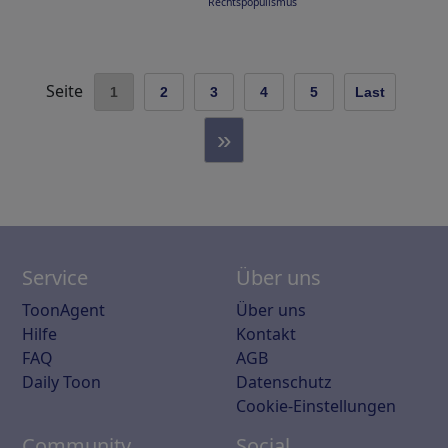
Rechtspopulismus
Seite
1
2
3
4
5
Last
»
Service
Über uns
ToonAgent
Über uns
Hilfe
Kontakt
FAQ
AGB
Daily Toon
Datenschutz
Cookie-Einstellungen
Community
Social