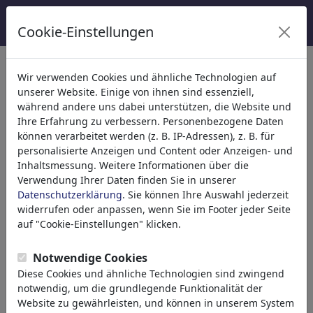
Cookie-Einstellungen
Kategorien
Wir verwenden Cookies und ähnliche Technologien auf
unserer Website. Einige von ihnen sind essenziell,
Religion
(9415)
während andere uns dabei unterstützen, die Website und
Politik
(188499)
Ihre Erfahrung zu verbessern. Personenbezogene Daten
Medien & Kultur
(72013)
können verarbeitet werden (z. B. IP-Adressen), z. B. für
personalisierte Anzeigen und Content oder Anzeigen- und
Liebe
(17990)
Inhaltsmessung. Weitere Informationen über die
Wirtschaft
(21744)
Verwendung Ihrer Daten finden Sie in unserer
Berühmte Personen
(22591)
Datenschutzerklärung
. Sie können Ihre Auswahl jederzeit
Philosophie
(28939)
widerrufen oder anpassen, wenn Sie im Footer jeder Seite
Forschung & Technik
(10390)
auf "Cookie-Einstellungen" klicken.
Sport
(15315)
Natur
(27035)
Notwendige Cookies
Diese Cookies und ähnliche Technologien sind zwingend
notwendig, um die grundlegende Funktionalität der
Ihr Suchergebnis für: 'brexit'
(2806)
Website zu gewährleisten, und können in unserem System