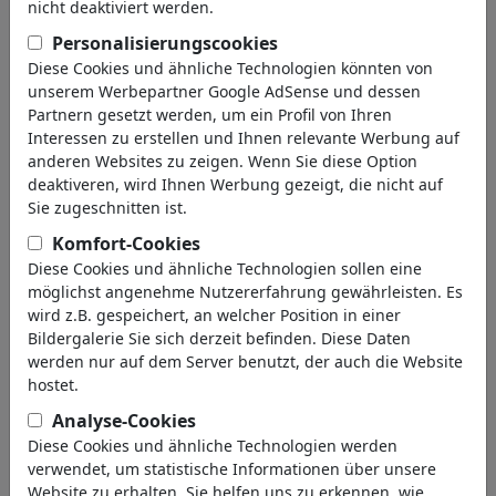
Calleri
s Motive
nicht deaktiviert werden.
(2538)
Personalisierungscookies
zurück
Diese Cookies und ähnliche Technologien könnten von
unserem Werbepartner Google AdSense und dessen
Partnern gesetzt werden, um ein Profil von Ihren
Interessen zu erstellen und Ihnen relevante Werbung auf
anderen Websites zu zeigen. Wenn Sie diese Option
deaktiveren, wird Ihnen Werbung gezeigt, die nicht auf
Sie zugeschnitten ist.
Komfort-Cookies
Diese Cookies und ähnliche Technologien sollen eine
Zollaffäre
Außen Toppits - innen
beknackt
möglichst angenehme Nutzererfahrung gewährleisten. Es
wird z.B. gespeichert, an welcher Position in einer
Bildergalerie Sie sich derzeit befinden. Diese Daten
werden nur auf dem Server benutzt, der auch die Website
hostet.
Analyse-Cookies
Diese Cookies und ähnliche Technologien werden
Kinderreporter
Den Triumphbogen
raus
verwendet, um statistische Informationen über unsere
Website zu erhalten. Sie helfen uns zu erkennen, wie