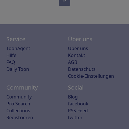
Service
Über uns
ToonAgent
Über uns
Hilfe
Kontakt
FAQ
AGB
Daily Toon
Datenschutz
Cookie-Einstellungen
Community
Social
Community
Blog
Pro Search
facebook
Collections
RSS-Feed
Registrieren
twitter