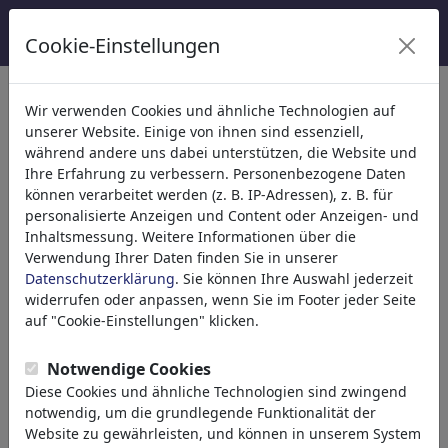
Cookie-Einstellungen
Kategorien
Wir verwenden Cookies und ähnliche Technologien auf
unserer Website. Einige von ihnen sind essenziell,
Religion
(9415)
während andere uns dabei unterstützen, die Website und
Politik
(188507)
Ihre Erfahrung zu verbessern. Personenbezogene Daten
Medien & Kultur
(71988)
können verarbeitet werden (z. B. IP-Adressen), z. B. für
personalisierte Anzeigen und Content oder Anzeigen- und
Liebe
(17988)
Inhaltsmessung. Weitere Informationen über die
Wirtschaft
(21742)
Verwendung Ihrer Daten finden Sie in unserer
Berühmte Personen
(22591)
Datenschutzerklärung
. Sie können Ihre Auswahl jederzeit
Philosophie
(28933)
widerrufen oder anpassen, wenn Sie im Footer jeder Seite
Forschung & Technik
(10388)
auf "Cookie-Einstellungen" klicken.
Sport
(15313)
Natur
(27029)
Notwendige Cookies
Diese Cookies und ähnliche Technologien sind zwingend
notwendig, um die grundlegende Funktionalität der
Ihr Suchergebnis für:
Paolo
Website zu gewährleisten, und können in unserem System