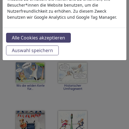
Besucher*innen die Website benutzen, um die
Nutzerfreundlichkeit zu erhöhen. Zu diesem Zweck
benutzen wir Google Analytics und Google Tag Manager.
Alle Cookies akzeptieren
Endgegnerkür
20 Jahre Nine Eleven
Auswahl speichern
Wo die wilden Kerle
Historischer
für...
Umfragewert