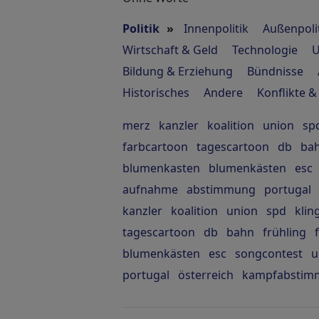
Politik
»
Innenpolitik
Außenpoli
Wirtschaft & Geld
Technologie
U
Bildung & Erziehung
Bündnisse
Historisches
Andere
Konflikte &
merz
kanzler
koalition
union
sp
farbcartoon
tagescartoon
db
ba
blumenkasten
blumenkästen
esc
aufnahme
abstimmung
portugal
kanzler
koalition
union
spd
klin
tagescartoon
db
bahn
frühling
blumenkästen
esc
songcontest
u
portugal
österreich
kampfabstim