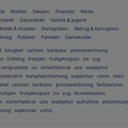
tik
Wahlen
Steuern
Finanzen
Rente
mwelt
Gesundheit
Familie & Jugend
Arbeit & Soziales
Immigration
Betrug & Korruption
 Krieg
Politiker
Parteien
Demokratie
d
klingbeil
cartoon
karikatur
pressezeichnung
hn
frühling
frühjahr
frühjahrsputz
ice
zug
songcontest
un
sicherheitsrat
uno
wadephul
österreich
kampfabstimmung
superman
comic
merz
gbeil
cartoon
karikatur
pressezeichnung
farbcartoon
frühjahr
frühjahrsputz
ice
zug
blumenkasten
n
sicherheitsrat
uno
wadephul
aufnahme
abstimmun
mung
superman
comic