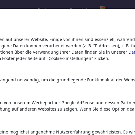
Einloggen
Registrieren
l.com
,
n auf unserer Website. Einige von ihnen sind essenziell, während
ene Daten können verarbeitet werden (z. B. IP-Adressen), z. B. f
tionen über die Verwendung Ihrer Daten finden Sie in unserer
Da
ons, caricatures and fun drawings.
Footer jeder Seite auf "Cookie-Einstellungen" klicken.
orks,
discover
unique items.
zwingend notwendig, um die grundlegende Funktionalität der Webs
en von unserem Werbepartner Google AdSense und dessen Partnern
rbung auf anderen Websites zu zeigen. Wenn Sie diese Option deak
eine möglichst angenehme Nutzererfahrung gewährleisten. Es wird 