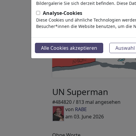
Bildergalerie Sie sich derzeit befinden. Diese D
Analyse-Cookies
Diese Cookies und ähnliche Technologien werden
Besucher*innen die Website benutzen, um die N
Alle Cookies akzeptieren
Auswahl 
UN Superman
#484820 / 813 mal angesehen
von
RABE
am 03. June 2026
Ohne Worte