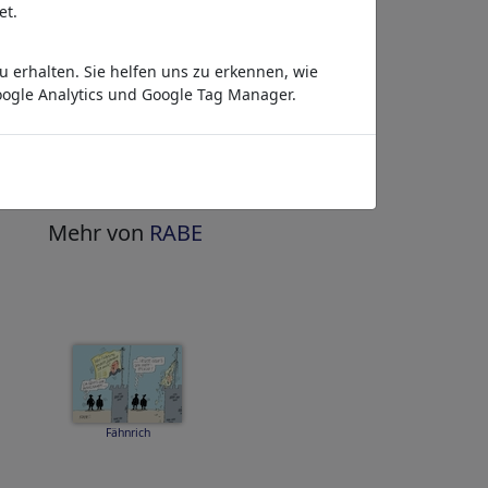
veröffentlichen
»
et.
Bezahlen per Anstrich
 erhalten. Sie helfen uns zu erkennen, wie
HighRes-Download
ogle Analytics und Google Tag Manager.
sofort
täglich aktualisiert
Gleich ansehen
»
Mehr von
RABE
Fähnrich