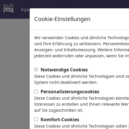
Agent
Collections
mehr
Cookie-Einstellungen
Welcome to
toonpoo
Wir verwenden Cookies und ähnliche Technologie
und Ihre Erfahrung zu verbessern. Personenbezog
Anzeigen- und Inhaltsmessung. Weitere Informa
world's largest community for carto
jederzeit widerrufen oder anpassen, wenn Sie im 
Browse
413913 artw
Notwendige Cookies
Diese Cookies und ähnliche Technologien sind 
System nicht deaktiviert werden.
Cartoons
»
Neue Cartoons
Personalisierungscookies
Diese Cookies und ähnliche Technologien könnt
Interessen zu erstellen und Ihnen relevante We
auf Sie zugeschnitten ist.
Komfort-Cookies
Diese Cookies und ähnliche Technologien sollen 