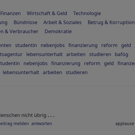
Finanzen
Wirtschaft & Geld
Technologie
hung
Bündnisse
Arbeit & Soziales
Betrug & Korruption
en & Verbraucher
Demokratie
enten
studentin
nebenjobs
finanzierung
reform
geld
itsagentur
lebensunterhalt
arbeiten
studieren
bafög
studentin
nebenjobs
finanzierung
reform
geld
finanze
lebensunterhalt
arbeiten
studieren
n Menschen nicht übrig
. . .
eitrag melden
antworten
applaus