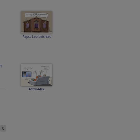
Papst Leo beichtet
n
Astro-Alex
e
0