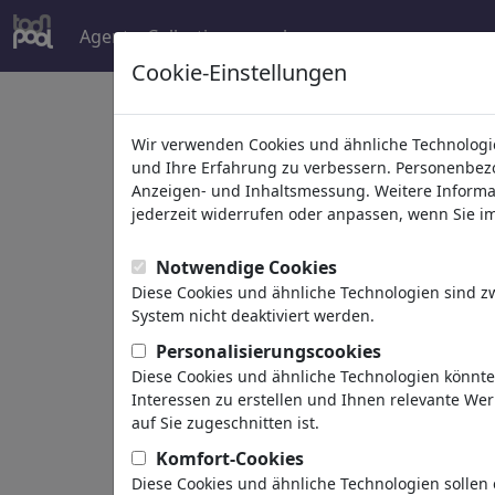
Agent
Collections
mehr
Cookie-Einstellungen
Welcome to
toonpoo
Wir verwenden Cookies und ähnliche Technologie
und Ihre Erfahrung zu verbessern. Personenbezog
Anzeigen- und Inhaltsmessung. Weitere Informa
world's largest community for carto
jederzeit widerrufen oder anpassen, wenn Sie im 
Browse
413894 artw
Notwendige Cookies
Diese Cookies und ähnliche Technologien sind 
System nicht deaktiviert werden.
Cartoons
»
Neue Cartoons
Personalisierungscookies
Diese Cookies und ähnliche Technologien könnt
Interessen zu erstellen und Ihnen relevante We
auf Sie zugeschnitten ist.
Komfort-Cookies
Diese Cookies und ähnliche Technologien sollen 