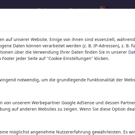
Einloggen
Registrieren
l.com
,
n auf unserer Website. Einige von ihnen sind essenziell, während
ene Daten können verarbeitet werden (z. B. IP-Adressen), z. B. f
tionen über die Verwendung Ihrer Daten finden Sie in unserer
Da
ons, caricatures and fun drawings.
Footer jeder Seite auf "Cookie-Einstellungen" klicken.
orks,
discover
unique items.
zwingend notwendig, um die grundlegende Funktionalität der Webs
en von unserem Werbepartner Google AdSense und dessen Partnern
rbung auf anderen Websites zu zeigen. Wenn Sie diese Option deak
eine möglichst angenehme Nutzererfahrung gewährleisten. Es wird 