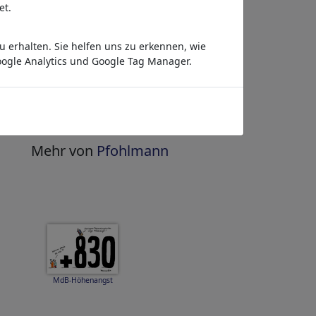
veröffentlichen
»
et.
Bezahlen per Anstrich
 erhalten. Sie helfen uns zu erkennen, wie
HighRes-Download
ogle Analytics und Google Tag Manager.
sofort
täglich aktualisiert
Gleich ansehen
»
Mehr von
Pfohlmann
MdB-Höhenangst