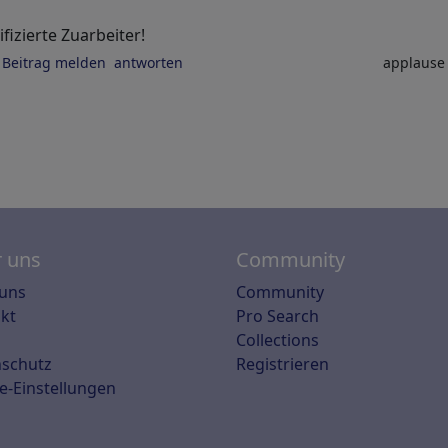
fizierte Zuarbeiter!
Beitrag melden
antworten
applaus
 uns
Community
uns
Community
kt
Pro Search
Collections
schutz
Registrieren
e-Einstellungen