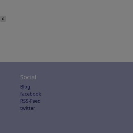
e
0
Social
Blog
facebook
RSS-Feed
twitter