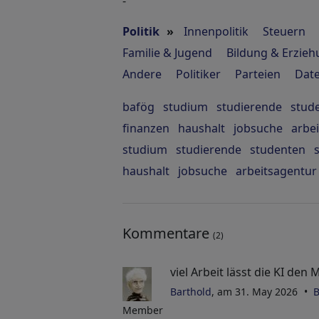
-
Politik
»
Innenpolitik
Steuern
Familie & Jugend
Bildung & Erzie
Andere
Politiker
Parteien
Dat
bafög
studium
studierende
stud
finanzen
haushalt
jobsuche
arbe
studium
studierende
studenten
haushalt
jobsuche
arbeitsagentur
Kommentare
(2)
viel Arbeit lässt die KI de
Barthold
, am 31. May 2026
B
Member