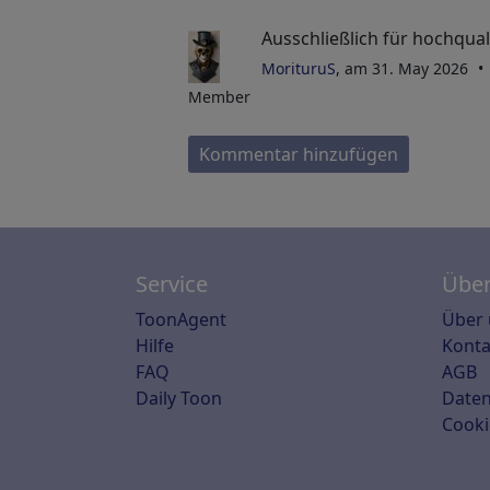
Ausschließlich für hochquali
MorituruS
, am 31. May 2026
Member
Kommentar hinzufügen
Service
Über
ToonAgent
Über 
Hilfe
Konta
FAQ
AGB
Daily Toon
Daten
Cooki