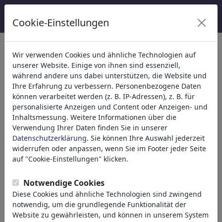
Cookie-Einstellungen
Wir verwenden Cookies und ähnliche Technologien auf
Welcome to
toonpool.com
,
unserer Website. Einige von ihnen sind essenziell,
während andere uns dabei unterstützen, die Website und
Ihre Erfahrung zu verbessern. Personenbezogene Daten
world's largest community for cartoons, caricatures
können verarbeitet werden (z. B. IP-Adressen), z. B. für
and fun drawings.
personalisierte Anzeigen und Content oder Anzeigen- und
Inhaltsmessung. Weitere Informationen über die
Browse
413931 artworks,
discover
Verwendung Ihrer Daten finden Sie in unserer
unique items.
Datenschutzerklärung
. Sie können Ihre Auswahl jederzeit
widerrufen oder anpassen, wenn Sie im Footer jeder Seite
auf "Cookie-Einstellungen" klicken.
Cartoons
»
Neue Cartoons
Notwendige Cookies
Diese Cookies und ähnliche Technologien sind zwingend
notwendig, um die grundlegende Funktionalität der
Website zu gewährleisten, und können in unserem System