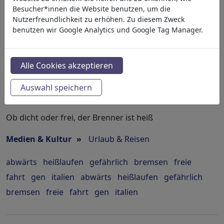
Besucher*innen die Website benutzen, um die
Nie mehr
Nutzerfreundlichkeit zu erhöhen. Zu diesem Zweck
benutzen wir Google Analytics und Google Tag Manager.
#484677 / 613 mal angesehen
von
sobecartoons
am 31. May 2026
Alle Cookies akzeptieren
3
Auswahl speichern
Ob dicht oder frei, der Brenner ist heiß
Medien & Kultur
»
Urlaub & Reisen
abwärts
heißlaufen
gefährlich
bremsen
freie
fahrt
gen
italien
abwärts
heißlaufen
gefährlich
bremsen
freie
fahrt
gen
italien