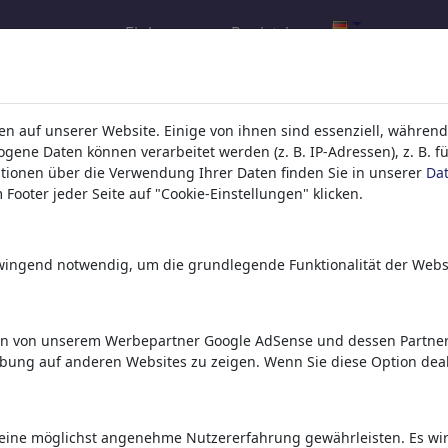
Einloggen
Registrieren
l.com
,
n auf unserer Website. Einige von ihnen sind essenziell, während
ene Daten können verarbeitet werden (z. B. IP-Adressen), z. B. f
tionen über die Verwendung Ihrer Daten finden Sie in unserer
Da
ons, caricatures and fun drawings.
Footer jeder Seite auf "Cookie-Einstellungen" klicken.
orks,
discover
unique items.
zwingend notwendig, um die grundlegende Funktionalität der Webs
en von unserem Werbepartner Google AdSense und dessen Partnern
rbung auf anderen Websites zu zeigen. Wenn Sie diese Option deak
eine möglichst angenehme Nutzererfahrung gewährleisten. Es wird 