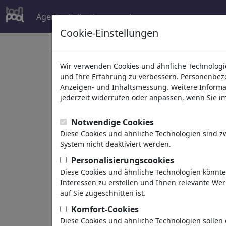
Agent
Collections
mehr
Cookie-Einstellungen
Welcome to
toonpoo
Wir verwenden Cookies und ähnliche Technologie
und Ihre Erfahrung zu verbessern. Personenbezog
Anzeigen- und Inhaltsmessung. Weitere Informa
world's largest community for carto
jederzeit widerrufen oder anpassen, wenn Sie im 
Browse
413962 artw
Notwendige Cookies
Diese Cookies und ähnliche Technologien sind 
System nicht deaktiviert werden.
Cartoons
»
Neue Cartoons
Personalisierungscookies
Diese Cookies und ähnliche Technologien könnt
Interessen zu erstellen und Ihnen relevante We
auf Sie zugeschnitten ist.
Komfort-Cookies
Diese Cookies und ähnliche Technologien sollen 