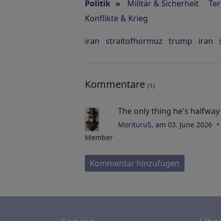
Politik
»
Militär & Sicherheit
Te
Konflikte & Krieg
iran
straitofhormuz
trump
iran
Kommentare
(1)
The only thing he's halfway 
MorituruS
, am 03. June 2026
Member
Kommentar hinzufügen