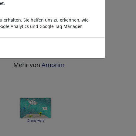
veröffentlichen
»
et.
Bezahlen per Anstrich
 erhalten. Sie helfen uns zu erkennen, wie
HighRes-Download
ogle Analytics und Google Tag Manager.
sofort
täglich aktualisiert
Gleich ansehen
»
Mehr von
Amorim
Drone wars