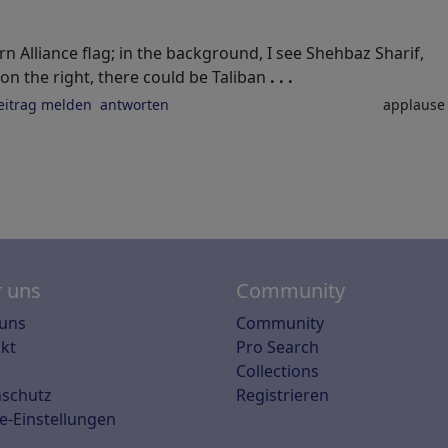
ern Alliance flag; in the background, I see Shehbaz Sharif,
 on the right, there could be Taliban
. . .
eitrag melden
antworten
applaus
 uns
Community
uns
Community
kt
Pro Search
Collections
schutz
Registrieren
e-Einstellungen