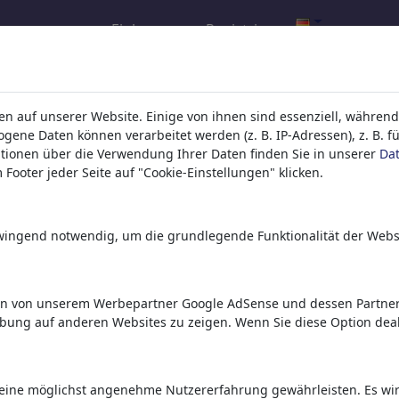
Einloggen
Registrieren
l.com
,
n auf unserer Website. Einige von ihnen sind essenziell, während
ene Daten können verarbeitet werden (z. B. IP-Adressen), z. B. f
tionen über die Verwendung Ihrer Daten finden Sie in unserer
Da
ons, caricatures and fun drawings.
Footer jeder Seite auf "Cookie-Einstellungen" klicken.
orks,
discover
unique items.
zwingend notwendig, um die grundlegende Funktionalität der Webs
en von unserem Werbepartner Google AdSense und dessen Partnern
rbung auf anderen Websites zu zeigen. Wenn Sie diese Option deak
eine möglichst angenehme Nutzererfahrung gewährleisten. Es wird 