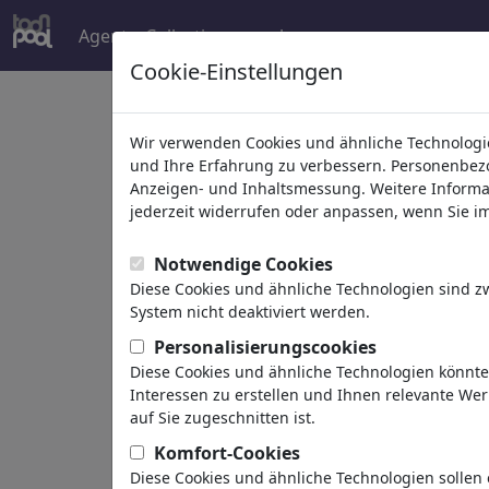
Agent
Collections
mehr
Cookie-Einstellungen
Welcome to
toonpoo
Wir verwenden Cookies und ähnliche Technologie
und Ihre Erfahrung zu verbessern. Personenbezog
Anzeigen- und Inhaltsmessung. Weitere Informa
world's largest community for carto
jederzeit widerrufen oder anpassen, wenn Sie im 
Browse
413839 artw
Notwendige Cookies
Diese Cookies und ähnliche Technologien sind 
System nicht deaktiviert werden.
Cartoons
»
Neue Cartoons
Personalisierungscookies
Diese Cookies und ähnliche Technologien könnt
Interessen zu erstellen und Ihnen relevante We
auf Sie zugeschnitten ist.
Komfort-Cookies
Diese Cookies und ähnliche Technologien sollen 