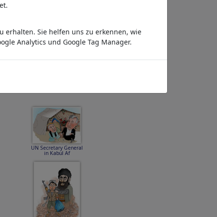
et.
 erhalten. Sie helfen uns zu erkennen, wie
ogle Analytics und Google Tag Manager.
Trump wipe
Afghanistan off the f
UN Secretary General
in Kabul Af