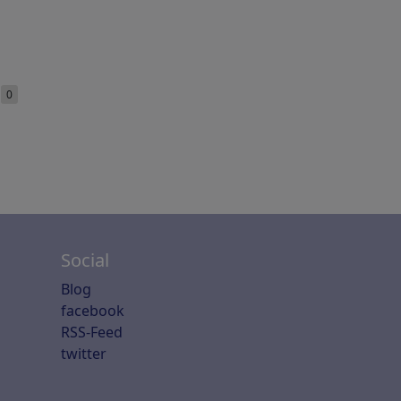
e
0
Social
Blog
facebook
RSS-Feed
twitter