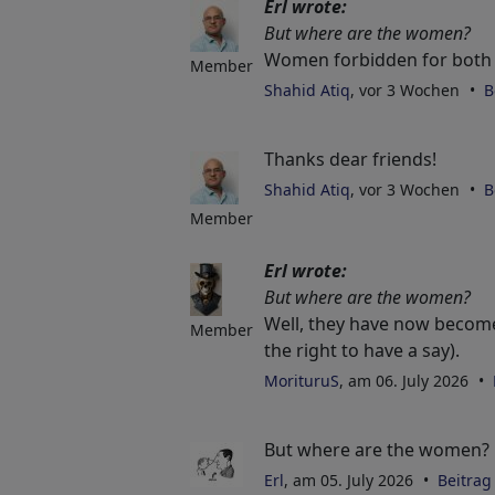
Erl wrote:
But where are the women?
Women forbidden for both 
Member
Shahid Atiq
, vor 3 Wochen
B
Thanks dear friends!
Shahid Atiq
, vor 3 Wochen
B
Member
Erl wrote:
But where are the women?
Well, they have now become
Member
the right to have a say).
MorituruS
, am 06. July 2026
But where are the women?
Erl
, am 05. July 2026
Beitrag