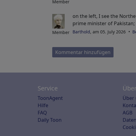
Member
on the left, I see the North
prime minister of Pakistan;
Barthold
, am 05. July 2026
B
Member
Kommentar hinzufügen
Service
Über
ToonAgent
Über 
Hilfe
Konta
FAQ
AGB
Daily Toon
Daten
Cooki