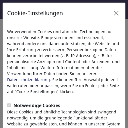
Cookie-Einstellungen
Wir verwenden Cookies und ähnliche Technologien auf
Welcome to
toonpool.com
,
unserer Website. Einige von ihnen sind essenziell,
während andere uns dabei unterstützen, die Website und
Ihre Erfahrung zu verbessern. Personenbezogene Daten
world's largest community for cartoons, caricatures
können verarbeitet werden (z. B. IP-Adressen), z. B. für
and fun drawings.
personalisierte Anzeigen und Content oder Anzeigen- und
Inhaltsmessung. Weitere Informationen über die
Browse
413894 artworks,
discover
Verwendung Ihrer Daten finden Sie in unserer
unique items.
Datenschutzerklärung
. Sie können Ihre Auswahl jederzeit
widerrufen oder anpassen, wenn Sie im Footer jeder Seite
auf "Cookie-Einstellungen" klicken.
Cartoons
»
Neue Cartoons
Notwendige Cookies
Diese Cookies und ähnliche Technologien sind zwingend
notwendig, um die grundlegende Funktionalität der
Website zu gewährleisten, und können in unserem System