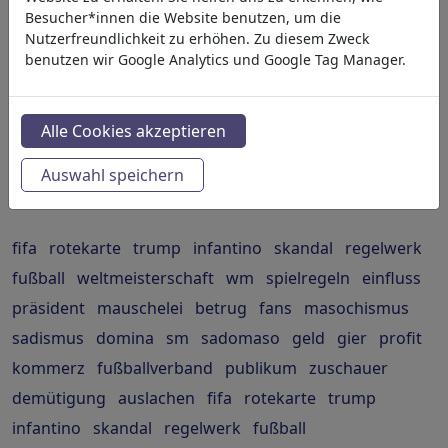
Besucher*innen die Website benutzen, um die
-
Nutzerfreundlichkeit zu erhöhen. Zu diesem Zweck
benutzen wir Google Analytics und Google Tag Manager.
Politik
»
Innenpolitik
Außenpolitik
Finanzen
Wirtschaft & Geld
Familie & Jugend
Alle Cookies akzeptieren
Bildung & Erziehung
Bündnisse
Arbeit & Soziales
Betrug & Korruption
Andere
Politiker
Parteien
Auswahl speichern
Daten & Verbraucher
Demokratie
fifa
rotekarte
trump
infantino
skandal
regelwerk
fußball
weltmeisterschaft
wm
spielregeln
einfluss
präsident
mauschelei
betrug
fans
masochismus
sadismus
domina
sm
sadomaso
geld
gier
profit
kommerz
fußballverband
publikum
zuschauer
demütigung
auslachen
fifa
rotekarte
trump
infantino
skandal
regelwerk
fußball