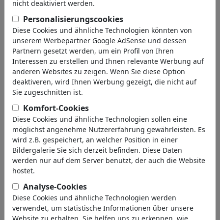
nicht deaktiviert werden.
Personalisierungscookies
Diese Cookies und ähnliche Technologien könnten von
unserem Werbepartner Google AdSense und dessen
Partnern gesetzt werden, um ein Profil von Ihren
Interessen zu erstellen und Ihnen relevante Werbung auf
anderen Websites zu zeigen. Wenn Sie diese Option
deaktiveren, wird Ihnen Werbung gezeigt, die nicht auf
Sie zugeschnitten ist.
Komfort-Cookies
Diese Cookies und ähnliche Technologien sollen eine
möglichst angenehme Nutzererfahrung gewährleisten. Es
wird z.B. gespeichert, an welcher Position in einer
FIFA-SM
Bildergalerie Sie sich derzeit befinden. Diese Daten
#486638 / 683 mal angesehen
werden nur auf dem Server benutzt, der auch die Website
von
Pfohlmann
hostet.
am 07. July 2026
Analyse-Cookies
Diese Cookies und ähnliche Technologien werden
5
verwendet, um statistische Informationen über unsere
Website zu erhalten. Sie helfen uns zu erkennen, wie