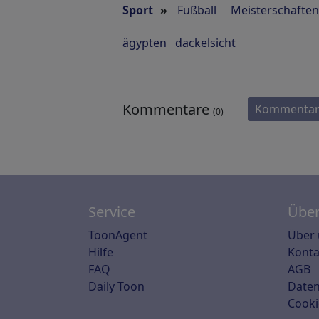
Sport
»
Fußball
Meisterschaften
ägypten
dackelsicht
Kommentare
Kommentar
(0)
Service
Über
ToonAgent
Über 
Hilfe
Konta
FAQ
AGB
Daily Toon
Daten
Cooki