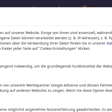
Einloggen
Registrieren
l.com
,
n auf unserer Website. Einige von ihnen sind essenziell, während
ene Daten können verarbeitet werden (z. B. IP-Adressen), z. B. f
tionen über die Verwendung Ihrer Daten finden Sie in unserer
Da
ons, caricatures and fun drawings.
Footer jeder Seite auf "Cookie-Einstellungen" klicken.
orks,
discover
unique items.
zwingend notwendig, um die grundlegende Funktionalität der Webs
en von unserem Werbepartner Google AdSense und dessen Partnern
rbung auf anderen Websites zu zeigen. Wenn Sie diese Option deak
eine möglichst angenehme Nutzererfahrung gewährleisten. Es wird 