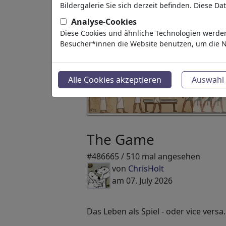
Bildergalerie Sie sich derzeit befinden. Diese D
Analyse-Cookies
Diese Cookies und ähnliche Technologien werden
Besucher*innen die Website benutzen, um die N
Alle Cookies akzeptieren
Auswahl 
The Game
#486665 / 510 mal angesehen
von
ChrisHolt
am 07. July 2026
Das Leben als Spiel - oder vice versa.