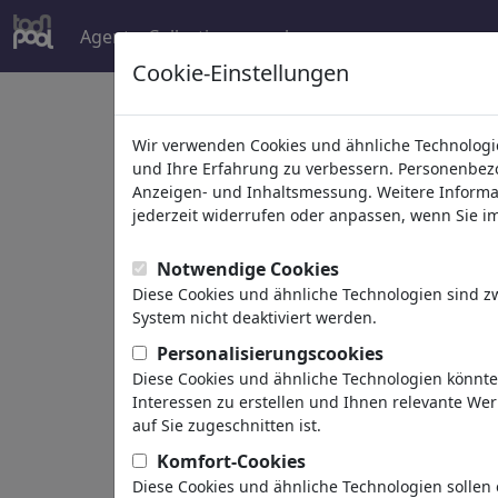
Agent
Collections
mehr
Cookie-Einstellungen
Welcome to
toonpoo
Wir verwenden Cookies und ähnliche Technologie
und Ihre Erfahrung zu verbessern. Personenbezog
Anzeigen- und Inhaltsmessung. Weitere Informa
world's largest community for carto
jederzeit widerrufen oder anpassen, wenn Sie im 
Browse
413962 artw
Notwendige Cookies
Diese Cookies und ähnliche Technologien sind 
System nicht deaktiviert werden.
Cartoons
»
Neue Cartoons
Personalisierungscookies
Diese Cookies und ähnliche Technologien könnt
Interessen zu erstellen und Ihnen relevante We
auf Sie zugeschnitten ist.
Komfort-Cookies
Diese Cookies und ähnliche Technologien sollen 