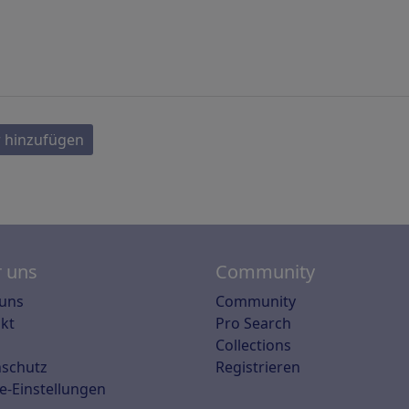
 hinzufügen
 uns
Community
uns
Community
kt
Pro Search
Collections
schutz
Registrieren
e-Einstellungen