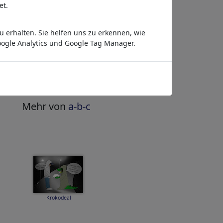
veröffentlichen
»
et.
Bezahlen per Anstrich
 erhalten. Sie helfen uns zu erkennen, wie
HighRes-Download
ogle Analytics und Google Tag Manager.
sofort
täglich aktualisiert
Gleich ansehen
»
Mehr von
a-b-c
Krokodeal