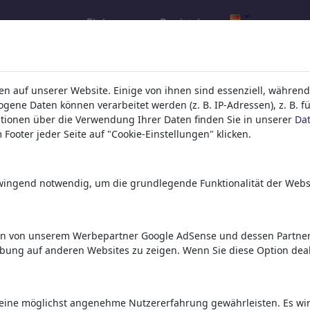
Einloggen
Registrieren
l.com
,
n auf unserer Website. Einige von ihnen sind essenziell, während
ene Daten können verarbeitet werden (z. B. IP-Adressen), z. B. f
tionen über die Verwendung Ihrer Daten finden Sie in unserer
Da
ons, caricatures and fun drawings.
Footer jeder Seite auf "Cookie-Einstellungen" klicken.
orks,
discover
unique items.
zwingend notwendig, um die grundlegende Funktionalität der Webs
en von unserem Werbepartner Google AdSense und dessen Partnern
rbung auf anderen Websites zu zeigen. Wenn Sie diese Option deak
eine möglichst angenehme Nutzererfahrung gewährleisten. Es wird 