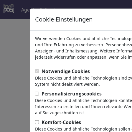
Agent
Collections
mehr
Cookie-Einstellungen
Welcome to
toonpoo
Wir verwenden Cookies und ähnliche Technologie
und Ihre Erfahrung zu verbessern. Personenbezog
Anzeigen- und Inhaltsmessung. Weitere Informa
world's largest community for carto
jederzeit widerrufen oder anpassen, wenn Sie im 
Browse
413956 artw
Notwendige Cookies
Diese Cookies und ähnliche Technologien sind 
System nicht deaktiviert werden.
Cartoons
»
Neue Cartoons
Personalisierungscookies
Diese Cookies und ähnliche Technologien könnt
Interessen zu erstellen und Ihnen relevante We
auf Sie zugeschnitten ist.
Komfort-Cookies
Diese Cookies und ähnliche Technologien sollen 