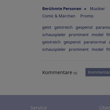
Berühmte Personen
»
Musiker
Comic & Märchen
Promis
geist
geistreich
gespenst
parano
schauspieler
prominent
model
f
geistreich
gespenst
paranormal
schauspieler
prominent
model
f
Kommentare
Kommentar
(0)
Service
Über