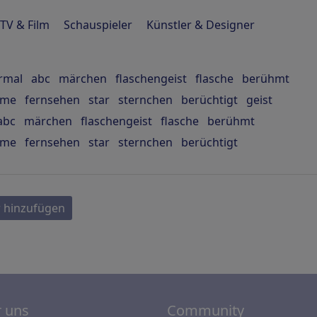
TV & Film
Schauspieler
Künstler & Designer
rmal
abc
märchen
flaschengeist
flasche
berühmt
ilme
fernsehen
star
sternchen
berüchtigt
geist
abc
märchen
flaschengeist
flasche
berühmt
ilme
fernsehen
star
sternchen
berüchtigt
 hinzufügen
 uns
Community