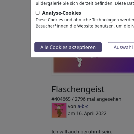
Bildergalerie Sie sich derzeit befinden. Diese D
Analyse-Cookies
Diese Cookies und ähnliche Technologien werden
Besucher*innen die Website benutzen, um die N
Alle Cookies akzeptieren
Auswahl 
Flaschengeist
#404665 / 2796 mal angesehen
von
a-b-c
am 16. April 2022
Ich will auch berühmt sein.