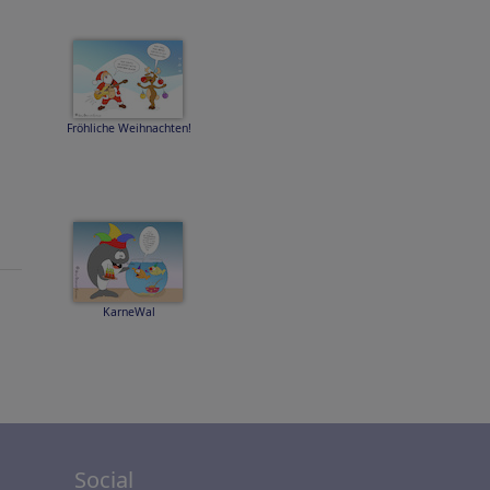
Fröhliche Weihnachten!
KarneWal
Social