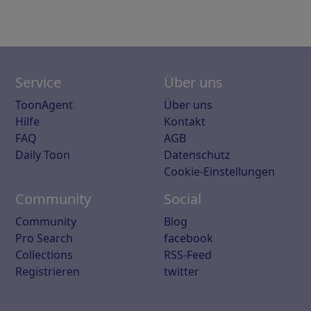
Service
Über uns
ToonAgent
Über uns
Hilfe
Kontakt
FAQ
AGB
Daily Toon
Datenschutz
Cookie-Einstellungen
Community
Social
Community
Blog
Pro Search
facebook
Collections
RSS-Feed
Registrieren
twitter