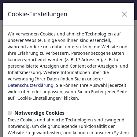
Cookie-Einstellungen
Wir verwenden Cookies und ähnliche Technologien auf
Welcome to
toonpool.com
,
unserer Website. Einige von ihnen sind essenziell,
während andere uns dabei unterstützen, die Website und
Ihre Erfahrung zu verbessern. Personenbezogene Daten
world's largest community for cartoons, caricatures
können verarbeitet werden (z. B. IP-Adressen), z. B. für
and fun drawings.
personalisierte Anzeigen und Content oder Anzeigen- und
Inhaltsmessung. Weitere Informationen über die
Browse
413836 artworks,
discover
Verwendung Ihrer Daten finden Sie in unserer
unique items.
Datenschutzerklärung
. Sie können Ihre Auswahl jederzeit
widerrufen oder anpassen, wenn Sie im Footer jeder Seite
auf "Cookie-Einstellungen" klicken.
Cartoons
»
Neue Cartoons
Notwendige Cookies
Diese Cookies und ähnliche Technologien sind zwingend
notwendig, um die grundlegende Funktionalität der
Website zu gewährleisten, und können in unserem System