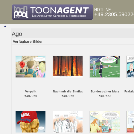
HOTLINE
+49.2305.59022
▲
Ago
Verfügbare Bilder
Verpeilt
Nach mir die Sintflut
Bundestrainer Merz
Frakti
#487966
#487965
#487563