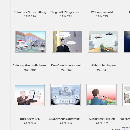
Pokal der Verzweiflung
Pflegefall Pflegevers...
Wahnsinns-WM
#485220
#484973
#484675
Achtung Gesundheitsre...
Don Camillo traut sei...
Wahlen in Ungarn
#482986
#482640
#482303
Durchgefallen
Sicherheitskonferenz!?
Suchtmittel TikTok
Warnst
#479486
#479086
#478652