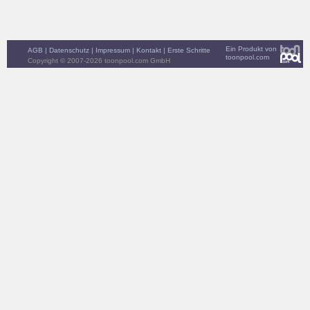
Ein Produkt von
AGB
|
Datenschutz
|
Impressum
|
Kontakt
|
Erste Schritte
toonpool.com
Copyright © 2007-2026 toonpool.com GmbH