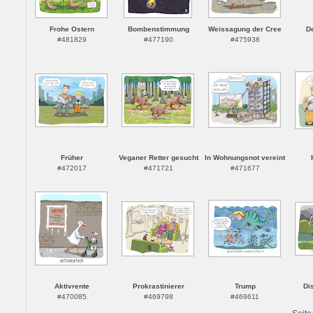
Frohe Ostern
Bombenstimmung
Weissagung der Cree
D
#481829
#477190
#475938
Früher
Veganer Retter gesucht
In Wohnungsnot vereint
#472017
#471721
#471677
Aktivrente
Prokrastinierer
Trump
Di
#470085
#469798
#469611