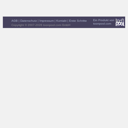
Ein Produkt von
AGB
|
Datenschutz
|
Impressum
|
Kontakt
|
Erste Schritte
toonpool.com
Copyright © 2007-2026 toonpool.com GmbH