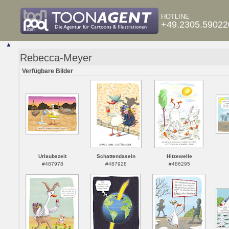
HOTLINE
+49.2305.59022
▲
Rebecca-Meyer
Verfügbare Bilder
Urlaubszeit
Schattendasein
Hitzewelle
#487978
#487928
#486295