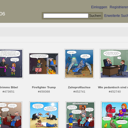
Einloggen
|
Registriere
06
Erweiterte Suc
Grimms Bibel
Firefighter Trump
Zahnprofilachse
Wie pedantisch sind 
#473651
#459368
#452741
#452740