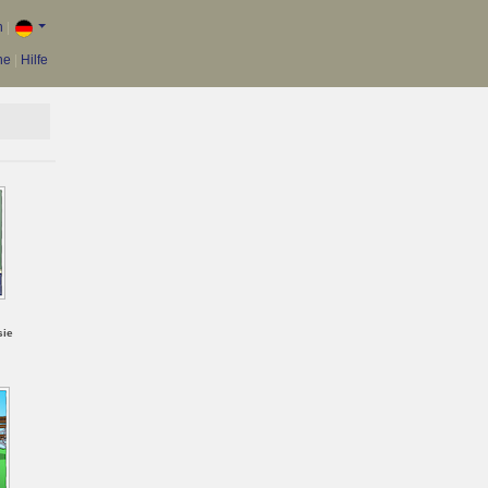
n
|
he
|
Hilfe
sie