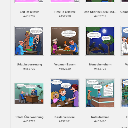
Zeit ist relativ
Time is relative
Den Stier bei den Hod...
Klein
#452739
#452738
#452737
Urlaubsvertretung
Veganer Essen
Menscheneltern
Ve
#452732
#452729
#452728
Totale Überwachung
Kastanientiere
Notaufnahme
F
#452723
#452481
#452480