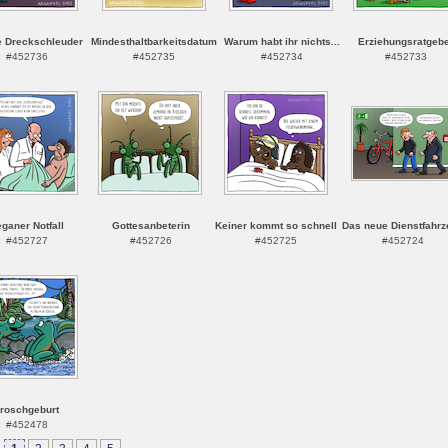
e Dreckschleuder
Mindesthaltbarkeitsdatum
Warum habt ihr nichts...
Erziehungsratgeb
#452736
#452735
#452734
#452733
ganer Notfall
Gottesanbeterin
Keiner kommt so schnell
Das neue Dienstfahr
#452727
#452726
#452725
#452724
roschgeburt
#452478