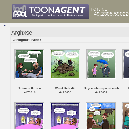
HOTLINE
+49.2305.59022
▲
Arghxsel
Verfügbare Bilder
Tattoo entfernen
Wurst Scheiße
Regenschirm passt noch
#473710
#473653
#473652