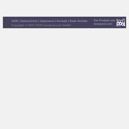
Ein Produkt von
AGB
|
Datenschutz
|
Impressum
|
Kontakt
|
Erste Schritte
toonpool.com
Copyright © 2007-2026 toonpool.com GmbH