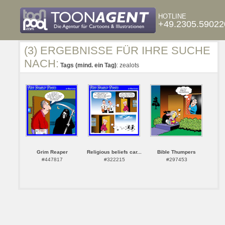
HOTLINE
+49.2305.59022
(3) ERGEBNISSE FÜR IHRE SUCHE
NACH:
Tags (mind. ein Tag)
: zealots
Grim Reaper
Religious beliefs car...
Bible Thumpers
#447817
#322215
#297453