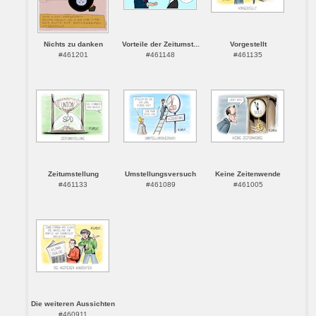
Nichts zu danken
Vorteile der Zeitumst...
Vorgestellt
#461201
#461148
#461135
Zeitumstellung
Umstellungsversuch
Keine Zeitenwende
#461133
#461089
#461005
Die weiteren Aussichten
#460911