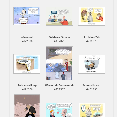
Winterzeit
Geklaute Stunde
Problem-Zeit
#472876
#472875
#472870
Zeitumstellung
Winterzeit Sommerzeit
Same shit as...
#472866
#471535
#461236