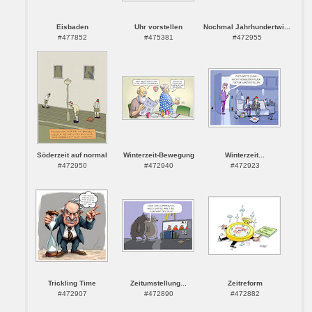
Eisbaden
Uhr vorstellen
Nochmal Jahrhundertwi...
#477852
#475381
#472955
Söderzeit auf normal
Winterzeit-Bewegung
Winterzeit...
#472950
#472940
#472923
Trickling Time
Zeitumstellung...
Zeitreform
#472907
#472890
#472882