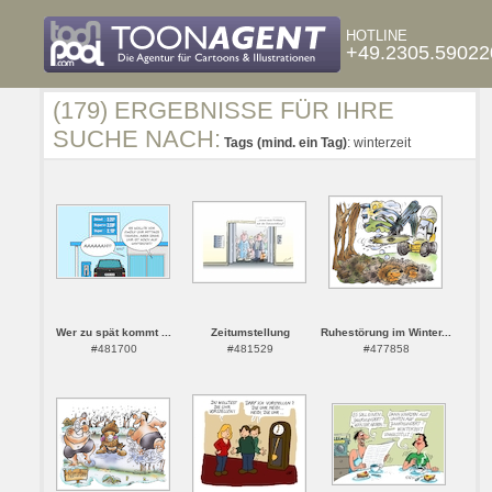
HOTLINE
+49.2305.59022
(179) ERGEBNISSE FÜR IHRE
SUCHE NACH:
Tags (mind. ein Tag)
: winterzeit
Wer zu spät kommt ...
Zeitumstellung
Ruhestörung im Winter...
#481700
#481529
#477858