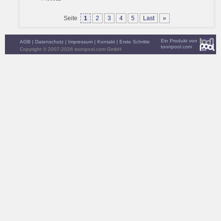
Seite
1
2
3
4
5
Last
»
Ein Produkt von
AGB
|
Datenschutz
|
Impressum
|
Kontakt
|
Erste Schritte
toonpool.com
Copyright © 2007-2026 toonpool.com GmbH