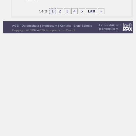
Seite
1
2
3
4
5
Last
»
Ein Produkt von
AGB
|
Datenschutz
|
Impressum
|
Kontakt
|
Erste Schritte
toonpool.com
Copyright © 2007-2026 toonpool.com GmbH