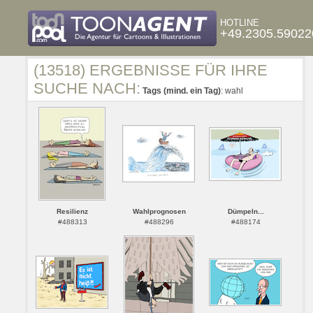
HOTLINE
+49.2305.59022
(13518) ERGEBNISSE FÜR IHRE
SUCHE NACH:
Tags (mind. ein Tag)
: wahl
Resilienz
Wahlprognosen
Dümpeln...
#488313
#488296
#488174