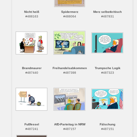
Nicht heiß
Spidermerz
Merz selbstkritisch
#488163
#488064
#487831
Brandmaurer
Freihandelsabkommen
Trumpsche Logik
#487440
#487398
#487323
Fußfessel
AfD-Parteitag in NRW
Fälschung
#487241
#487157
#487151