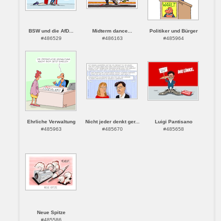
BSW und die AfD...
Midterm dance...
Politiker und Bürger
#486529
#486163
#485964
Ehrliche Verwaltung
Nicht jeder denkt ger...
Luigi Pantisano
#485963
#485670
#485658
Neue Spitze
#485586