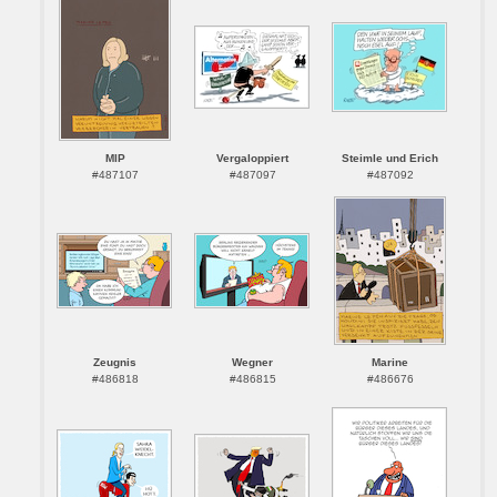
MlP
Vergaloppiert
Steimle und Erich
#487107
#487097
#487092
Zeugnis
Wegner
Marine
#486818
#486815
#486676