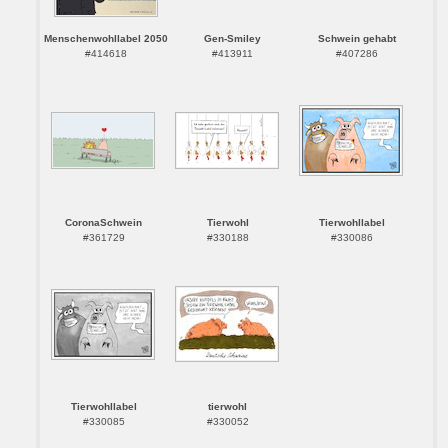
Menschenwohllabel 2050
Gen-Smiley
Schwein gehabt
#414618
#413911
#407286
CoronaSchwein
Tierwohl
Tierwohllabel
#361729
#330188
#330086
Tierwohllabel
tierwohl
#330085
#330052