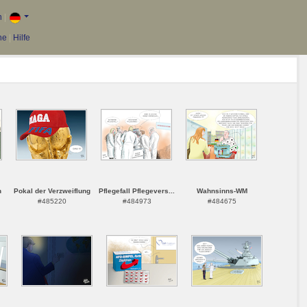
n
|
he
|
Hilfe
n
Pokal der Verzweiflung
Pflegefall Pflegevers...
Wahnsinns-WM
#485220
#484973
#484675