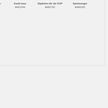
n
Earth hour
Zäpfchen für die EVP
Spritmangel
#481546
#480762
#480285