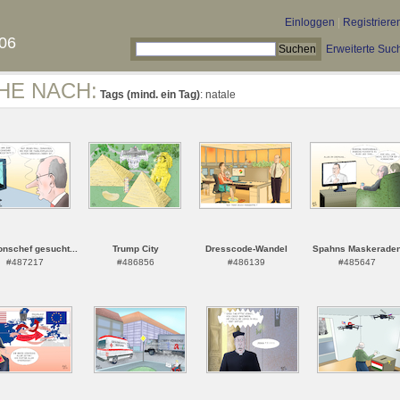
Einloggen
|
Registriere
06
Erweiterte Suc
HE NACH:
Tags (mind. ein Tag)
: natale
onschef gesucht...
Trump City
Dresscode-Wandel
Spahns Maskerade
#487217
#486856
#486139
#485647