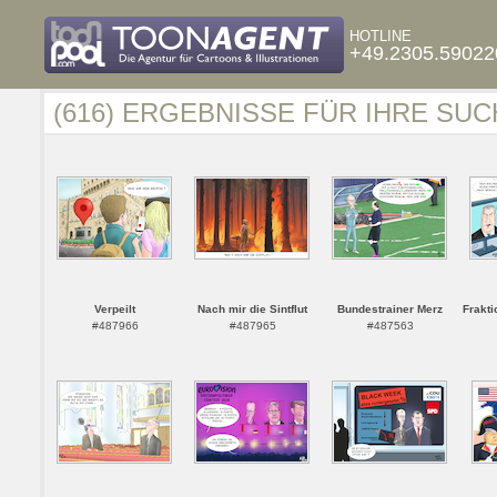
HOTLINE
+49.2305.59022
(616) ERGEBNISSE FÜR IHRE SUC
Verpeilt
Nach mir die Sintflut
Bundestrainer Merz
Frakti
#487966
#487965
#487563