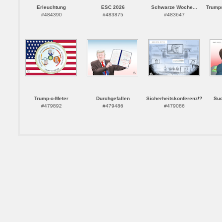
Erleuchtung
ESC 2026
Schwarze Woche...
Trumps
#484390
#483875
#483647
Trump-o-Meter
Durchgefallen
Sicherheitskonferenz!?
Suc
#479892
#479486
#479086