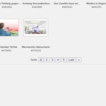
 Feldzug gegen ...
Achtung Gesundheitsre...
Don Camillo traut sei...
Wahlen in Ungar
#483284
#482986
#482640
#482303
htmittel TikTok
Warnstreiks Nahverkehr
#478652
#478120
Seite
1
2
3
4
5
Last
»