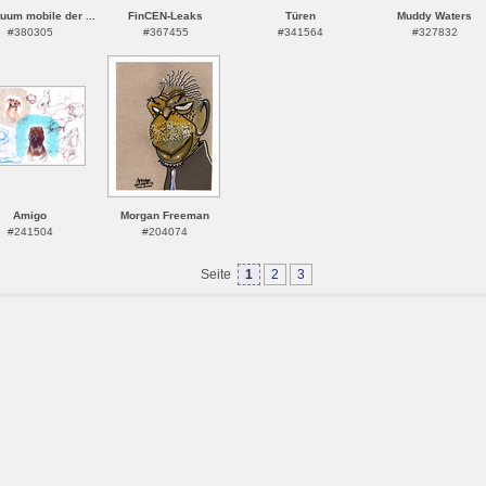
uum mobile der ...
FinCEN-Leaks
Türen
Muddy Waters
#380305
#367455
#341564
#327832
Amigo
Morgan Freeman
#241504
#204074
Seite
1
2
3