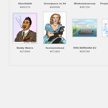
Abseiltaktik
Greenpeace im AA
Mindeststeuersatz
Perpet
#400176
#400090
#387150
Muddy Waters
Seemannsbraut
FATA MORGANA EU
#274584
#271892
#265780