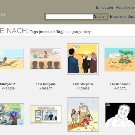
Einloggen
|
Registriere
06
Erweiterte Suc
E NACH:
Tags (mind. ein Tag)
: morgan,stanley
Stuttgart 21
Fata Morgana
Fata Morgana
Friedensoase
#474239
#469307
#458698
#456671