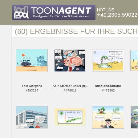
HOTLINE
+49.2305.59022
(60) ERGEBNISSE FÜR IHRE SUCH
Fata Morgana
Keir Starmer under pr...
Russland-Ukraine
#483292
#478811
#478382