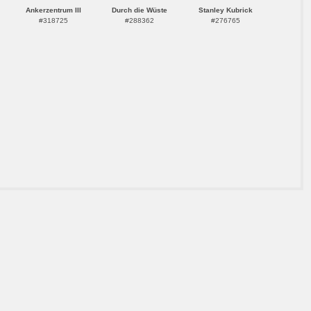
Ankerzentrum III
Durch die Wüste
Stanley Kubrick
#318725
#288362
#276765