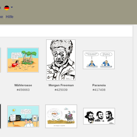
n
|
he
|
Hilfe
Wähleroase
Morgan Freeman
Paranoia
#456663
#425039
#417408