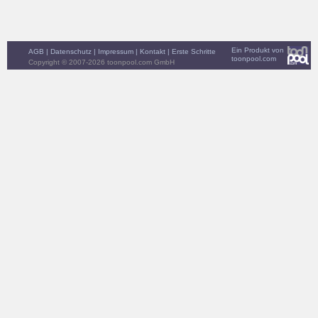
Ein Produkt von
AGB
|
Datenschutz
|
Impressum
|
Kontakt
|
Erste Schritte
toonpool.com
Copyright © 2007-2026 toonpool.com GmbH