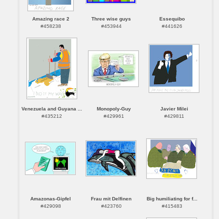
Amazing race 2
Three wise guys
Essequibo
#458238
#453944
#441626
Venezuela and Guyana ...
Monopoly-Guy
Javier Milei
#435212
#429961
#429811
Amazonas-Gipfel
Frau mit Delfinen
Big humiliating for f...
#429098
#423760
#415483