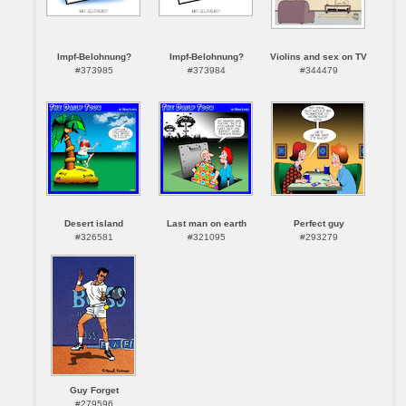
Impf-Belohnung?
Impf-Belohnung?
Violins and sex on TV
#373985
#373984
#344479
Desert island
Last man on earth
Perfect guy
#326581
#321095
#293279
Guy Forget
#279596