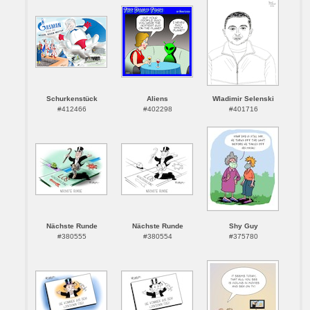
Schurkenstück
Aliens
Wladimir Selenski
#412466
#402298
#401716
Nächste Runde
Nächste Runde
Shy Guy
#380555
#380554
#375780