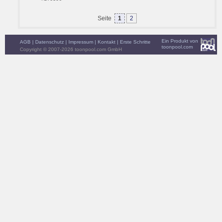
Seite
1
2
Ein Produkt von
AGB
|
Datenschutz
|
Impressum
|
Kontakt
|
Erste Schritte
toonpool.com
Copyright © 2007-2026 toonpool.com GmbH