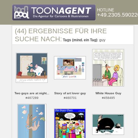
HOTLINE
+49.2305.59022
(44) ERGEBNISSE FÜR IHRE
SUCHE NACH:
Tags (mind. ein Tag)
: guy
Two guys are at night...
Story of art lover guy
White House Guy
#467289
#460701
#458495