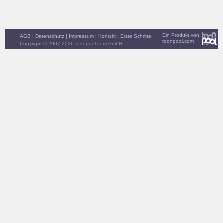
Ein Produkt von
AGB
|
Datenschutz
|
Impressum
|
Kontakt
|
Erste Schritte
toonpool.com
Copyright © 2007-2026 toonpool.com GmbH