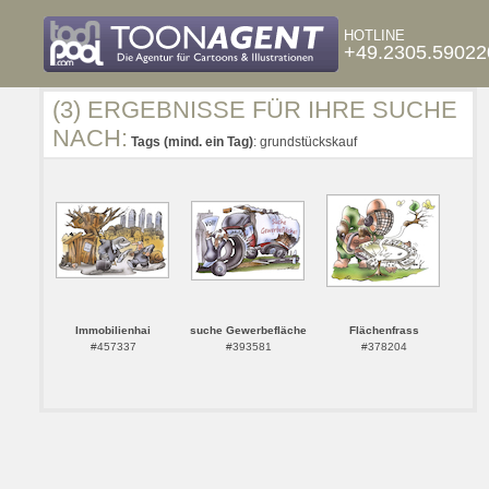
HOTLINE
+49.2305.59022
(3) ERGEBNISSE FÜR IHRE SUCHE
NACH:
Tags (mind. ein Tag)
: grundstückskauf
Immobilienhai
suche Gewerbefläche
Flächenfrass
#457337
#393581
#378204