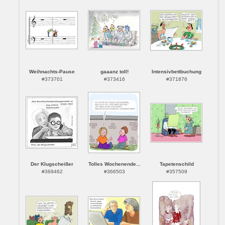
Weihnachts-Pause
gaaanz toll!
Intensivbettbuchung
#373701
#373416
#371876
Der Klugscheißer
Tolles Wochenende...
Tapetenschild
#369462
#366503
#357509