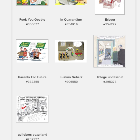
Fuck You Goethe
In Quarantäne
Erbgut
#356677
#354916
#354222
Parents For Future
Justins Scherz
Pflege und Beruf
#332355
#296550
#295378
geliebtes vaterland
#269227