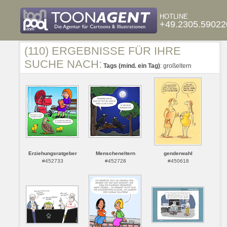
HOTLINE
+49.2305.59022
(110) ERGEBNISSE FÜR IHRE
SUCHE NACH:
Tags (mind. ein Tag)
: großeltern
Erziehungsratgeber
Menscheneltern
genderwahl
#452733
#452728
#450618