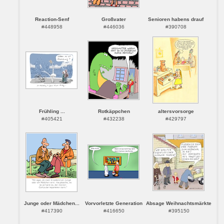
Reaction-Senf
Großvater
Senioren habens drauf
#448958
#446036
#390708
Frühling ...
Rotkäppchen
altersvorsorge
#405421
#432238
#429797
Junge oder Mädchen...
Vorvorletzte Generation
Absage Weihnachtsmärkte
#417390
#416650
#395150