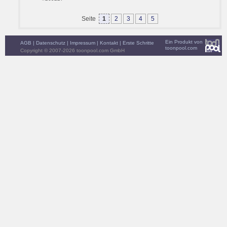
Seite
1
2
3
4
5
Ein Produkt von
AGB
|
Datenschutz
|
Impressum
|
Kontakt
|
Erste Schritte
toonpool.com
Copyright © 2007-2026 toonpool.com GmbH