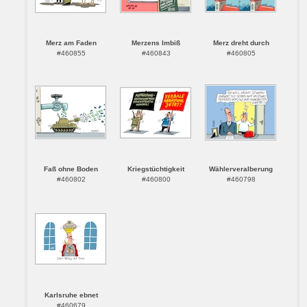
Merz am Faden
Merzens Imbiß
Merz dreht durch
#460855
#460843
#460805
Faß ohne Boden
Kriegstüchtigkeit
Wählerveralberung
#460802
#460800
#460798
Karlsruhe ebnet
#460679