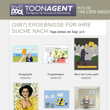
HOTLINE
+49.2305.59022
(1687) ERGEBNISSE FÜR IHRE
SUCHE NACH:
Tags (mind. ein Tag)
: gelb
Dungelgelb
Fragwürdiges
Merz hat schon gelb
#488184
#486720
#486397