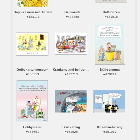
Sophia Loren mit Diadem
Gelbweste
Haftnotizen
#484171
#483850
#481518
Gelbekartenmuseum
Krankenstand bei der ...
Mülltrennung
#480353
#472713
#470221
Hobbymaler
Brückentag
Krisensicherung
#464651
#461025
#461017