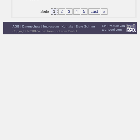
Seite
1
2
3
4
5
Last
»
Ein Produkt von
AGB
|
Datenschutz
|
Impressum
|
Kontakt
|
Erste Schritte
toonpool.com
Copyright © 2007-2026 toonpool.com GmbH