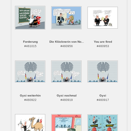
Forderung
Die Klöcknerin von No...
You are fired
#461015
#460956
#460953
Gysi weiterhin
Gysi nochmal
Gysi
#460922
#460919
#460917