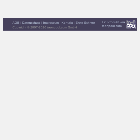
Ein Produkt von
AGB
|
Datenschutz
|
Impressum
|
Kontakt
|
Erste Schritte
toonpool.com
Copyright © 2007-2026 toonpool.com GmbH