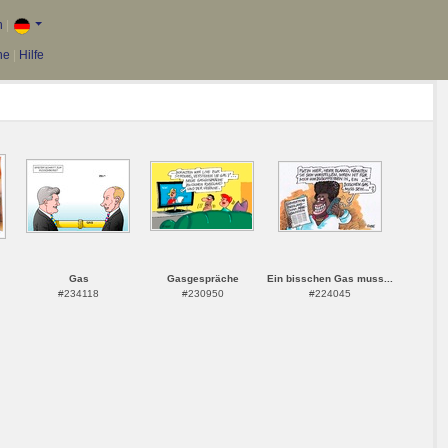
n
|
he
|
Hilfe
Gas
Gasgespräche
Ein bisschen Gas muss...
#234118
#230950
#224045