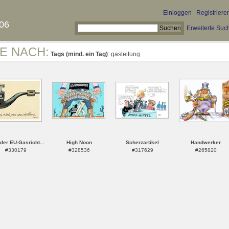
Einloggen
|
Registriere
06
Erweiterte Suc
E NACH:
Tags (mind. ein Tag)
: gasleitung
 der EU-Gasricht...
High Noon
Scherzartikel
Handwerker
#330179
#328536
#317629
#265820