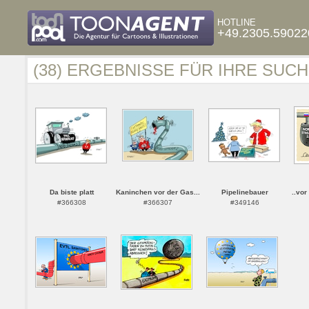
HOTLINE
+49.2305.59022
(38) ERGEBNISSE FÜR IHRE SUCH
Da biste platt
Kaninchen vor der Gas...
Pipelinebauer
..vor
#366308
#366307
#349146