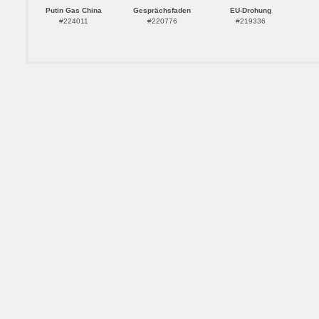
Putin Gas China
Gesprächsfaden
EU-Drohung
#224011
#220776
#219336