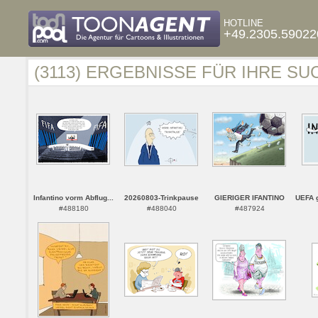
HOTLINE
+49.2305.59022
(3113) ERGEBNISSE FÜR IHRE SU
Infantino vorm Abflug...
20260803-Trinkpause
GIERIGER IFANTINO
UEFA g
#488180
#488040
#487924