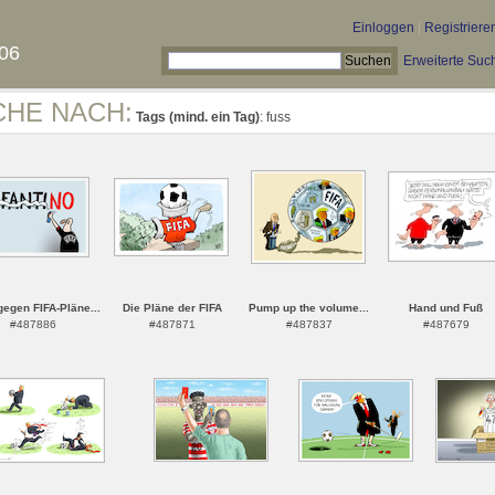
Einloggen
|
Registriere
06
Erweiterte Suc
CHE NACH:
Tags (mind. ein Tag)
: fuss
egen FIFA-Pläne...
Die Pläne der FIFA
Pump up the volume...
Hand und Fuß
#487886
#487871
#487837
#487679