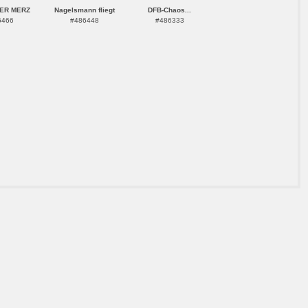
ER MERZ
Nagelsmann fliegt
DFB-Chaos...
6466
#486448
#486333