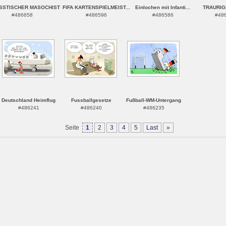
SSTISCHER MASOCHIST
FIFA KARTENSPIELMEIST...
Einlochen mit Infanti...
TRAURIG
#486658
#486596
#486586
#48
Deutschland Heimflug
Fussballgesetze
Fußball-WM-Untergang
#486241
#486240
#486235
Seite
1
2
3
4
5
Last
»