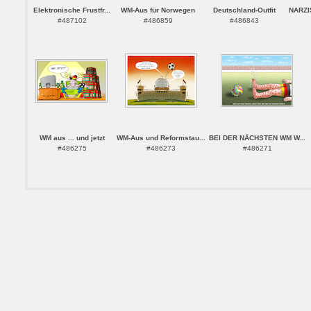
Elektronische Frustfr...
WM-Aus für Norwegen
Deutschland-Outfit
NARZI
#487102
#486859
#486843
WM aus ... und jetzt
WM-Aus und Reformstau...
BEI DER NÄCHSTEN WM W...
#486275
#486273
#486271