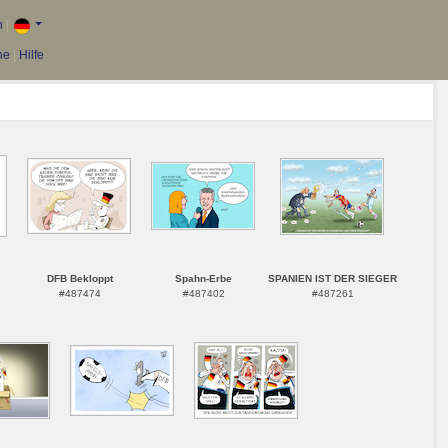
n
|
he
|
Hilfe
DFB Bekloppt
Spahn-Erbe
SPANIEN IST DER SIEGER
#487474
#487402
#487261