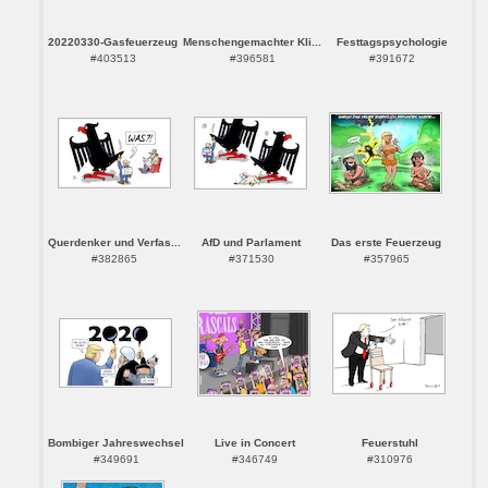
20220330-Gasfeuerzeug
Menschengemachter Kli...
Festtagspsychologie
#403513
#396581
#391672
Querdenker und Verfas...
AfD und Parlament
Das erste Feuerzeug
#382865
#371530
#357965
Bombiger Jahreswechsel
Live in Concert
Feuerstuhl
#349691
#346749
#310976