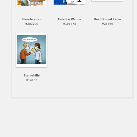
Rauchverbot
Falsche Wärme
Hast Du mal Feuer
#202709
#196878
#25669
Sterbehilfe
#14157