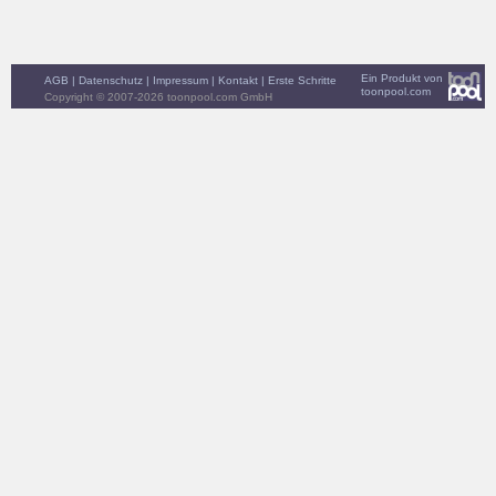
Ein Produkt von
AGB
|
Datenschutz
|
Impressum
|
Kontakt
|
Erste Schritte
toonpool.com
Copyright © 2007-2026 toonpool.com GmbH