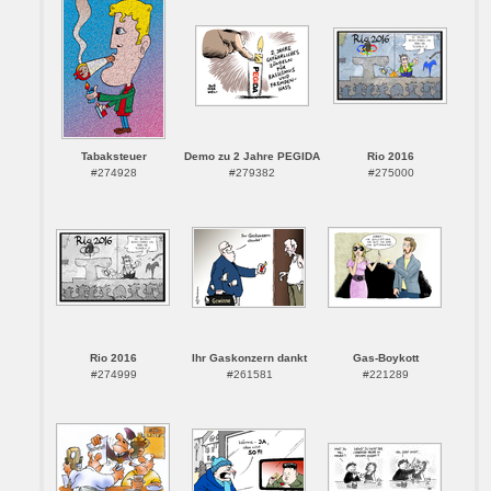
Tabaksteuer
Demo zu 2 Jahre PEGIDA
Rio 2016
#274928
#279382
#275000
Rio 2016
Ihr Gaskonzern dankt
Gas-Boykott
#274999
#261581
#221289