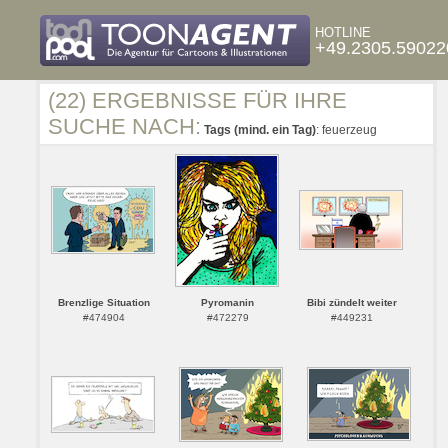
HOTLINE
+49.2305.59022
(22) ERGEBNISSE FÜR IHRE
SUCHE NACH:
Tags (mind. ein Tag)
: feuerzeug
Brenzlige Situation
Pyromanin
Bibi zündelt weiter
#474904
#472279
#449231