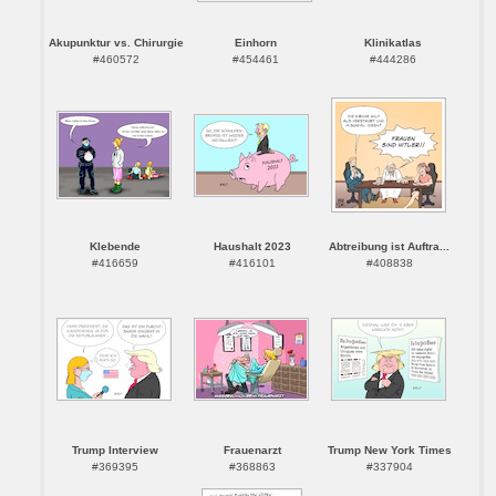
Akupunktur vs. Chirurgie
Einhorn
Klinikatlas
#460572
#454461
#444286
Klebende
Haushalt 2023
Abtreibung ist Auftra...
#416659
#416101
#408838
Trump Interview
Frauenarzt
Trump New York Times
#369395
#368863
#337904