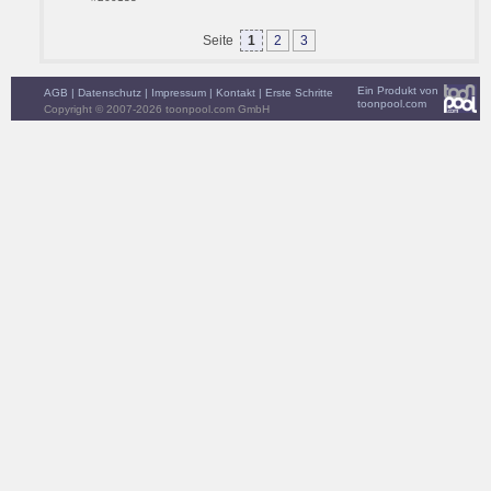
Seite
1
2
3
Ein Produkt von
AGB
|
Datenschutz
|
Impressum
|
Kontakt
|
Erste Schritte
toonpool.com
Copyright © 2007-2026 toonpool.com GmbH