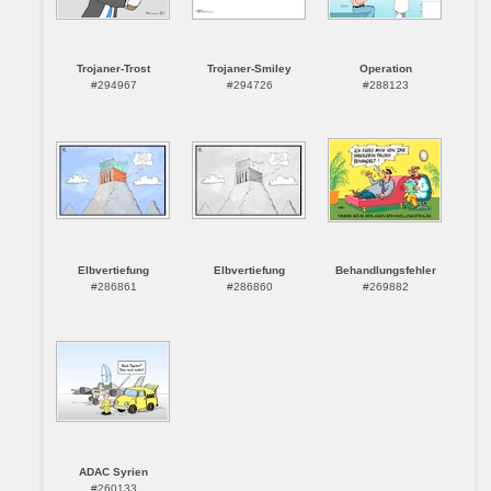
Trojaner-Trost
Trojaner-Smiley
Operation
#294967
#294726
#288123
Elbvertiefung
Elbvertiefung
Behandlungsfehler
#286861
#286860
#269882
ADAC Syrien
#260133