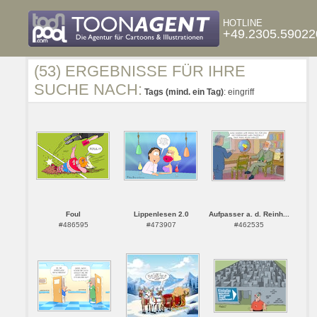
HOTLINE
+49.2305.59022
(53) ERGEBNISSE FÜR IHRE
SUCHE NACH:
Tags (mind. ein Tag)
: eingriff
Foul
Lippenlesen 2.0
Aufpasser a. d. Reinh...
#486595
#473907
#462535