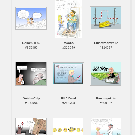
Genom-Tabu
macho
Einsatzschwelle
#325866
#322549
#314377
Gehirn Chip
BKA-Datei
Rutschgefahr
#300554
#298708
#298107