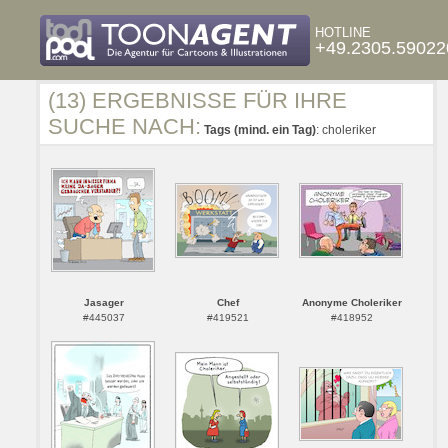
HOTLINE
+49.2305.59022
(13) ERGEBNISSE FÜR IHRE
SUCHE NACH:
Tags (mind. ein Tag)
: choleriker
Jasager
Chef
Anonyme Choleriker
#445037
#419521
#418952