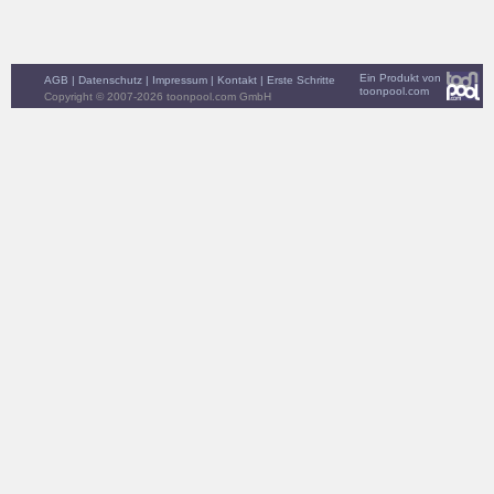
Ein Produkt von
AGB
|
Datenschutz
|
Impressum
|
Kontakt
|
Erste Schritte
toonpool.com
Copyright © 2007-2026 toonpool.com GmbH