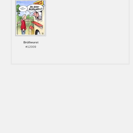
Brüllwurst
#12009