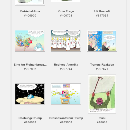
Betriebsklima
Gute Frage
Uli Hoeneß
#406969
#400768
#347014
Eine Art Fichtenkreuz...
Rechtes Amerika
Trumps Reaktion
#297895
#297744
#297671
Dschungeltrump
Pressekonferenz Trump
musi
#286039
#285009
#18664