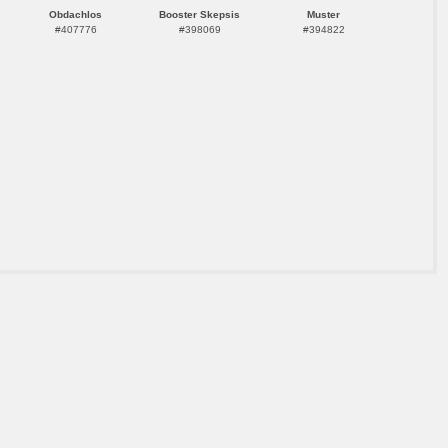
Obdachlos
Booster Skepsis
Muster
#407776
#398069
#394822