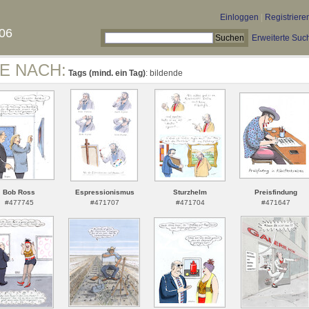
Einloggen
|
Registriere
06
Erweiterte Suc
E NACH:
Tags (mind. ein Tag)
: bildende
Bob Ross
Espressionismus
Sturzhelm
Preisfindung
#477745
#471707
#471704
#471647