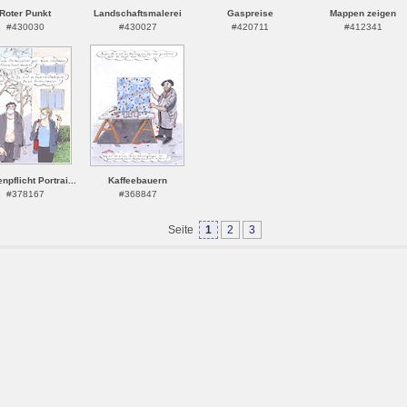
Roter Punkt
Landschaftsmalerei
Gaspreise
Mappen zeigen
#430030
#430027
#420711
#412341
pflicht Portrai...
Kaffeebauern
#378167
#368847
Seite
1
2
3