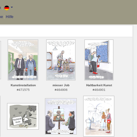
n
|
he
|
Hilfe
Kunstinstallation
mieser Job
Haltbarkeit Kunst
#471575
#464906
#464901