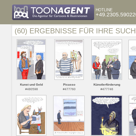
HOTLINE
+49.2305.59022
(60) ERGEBNISSE FÜR IHRE SUCH
Kunst und Geld
Picasso
Künstlerförderung
#480598
#477760
#477746