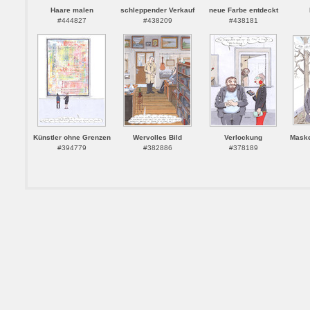
Haare malen
schleppender Verkauf
neue Farbe entdeckt
#444827
#438209
#438181
Künstler ohne Grenzen
Wervolles Bild
Verlockung
Masken
#394779
#382886
#378189