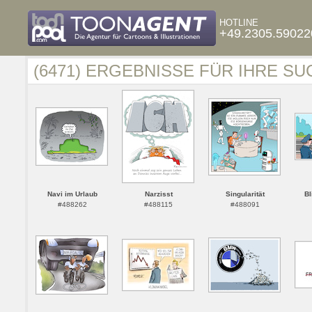
HOTLINE
+49.2305.59022
(6471) ERGEBNISSE FÜR IHRE SU
Navi im Urlaub
Narzisst
Singularität
Bl
#488262
#488115
#488091