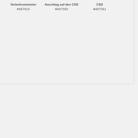
Verkehrsminister
Anschlag auf den CSD
CSD
#487610
#487565
#487561