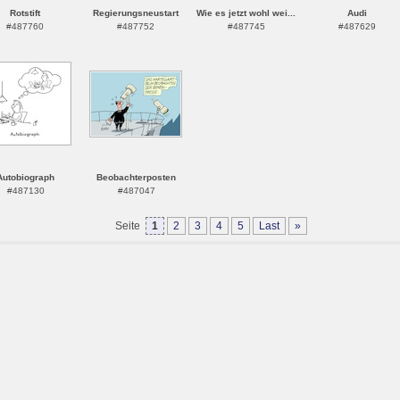
Rotstift
Regierungsneustart
Wie es jetzt wohl wei...
Audi
#487760
#487752
#487745
#487629
Autobiograph
Beobachterposten
#487130
#487047
Seite
1
2
3
4
5
Last
»