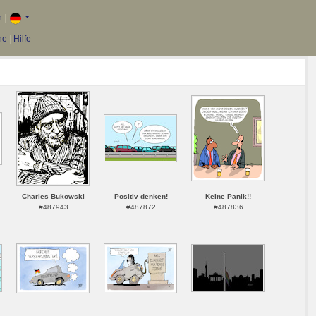
n
|
he
|
Hilfe
Charles Bukowski
Positiv denken!
Keine Panik!!
#487943
#487872
#487836