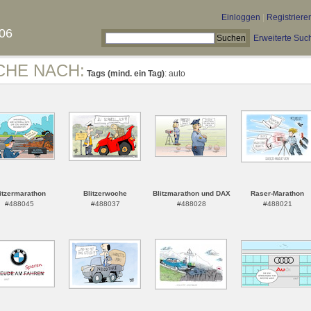
Einloggen
|
Registriere
06
Erweiterte Suc
CHE NACH:
Tags (mind. ein Tag)
: auto
itzermarathon
Blitzerwoche
Blitzmarathon und DAX
Raser-Marathon
#488045
#488037
#488028
#488021