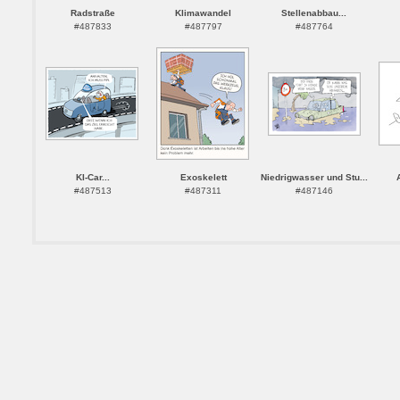
Radstraße
Klimawandel
Stellenabbau...
#487833
#487797
#487764
KI-Car...
Exoskelett
Niedrigwasser und Stu...
#487513
#487311
#487146