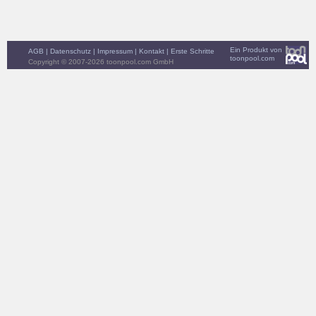
Ein Produkt von
AGB
|
Datenschutz
|
Impressum
|
Kontakt
|
Erste Schritte
toonpool.com
Copyright © 2007-2026 toonpool.com GmbH