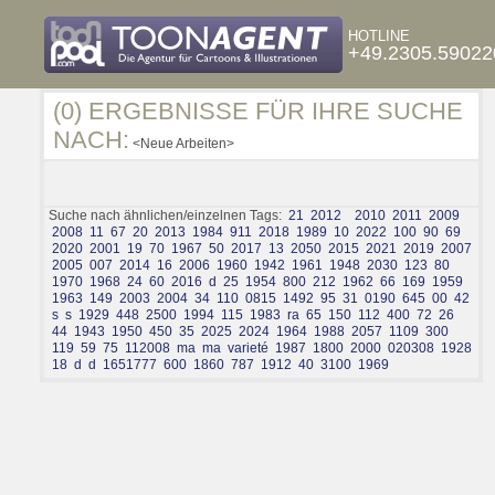
HOTLINE
+49.2305.59022
(0) ERGEBNISSE FÜR IHRE SUCHE
NACH:
<Neue Arbeiten>
Suche nach ähnlichen/einzelnen Tags:
21
2012
2010
2011
2009
2008
11
67
20
2013
1984
911
2018
1989
10
2022
100
90
69
2020
2001
19
70
1967
50
2017
13
2050
2015
2021
2019
2007
2005
007
2014
16
2006
1960
1942
1961
1948
2030
123
80
1970
1968
24
60
2016
d
25
1954
800
212
1962
66
169
1959
1963
149
2003
2004
34
110
0815
1492
95
31
0190
645
00
42
s
s
1929
448
2500
1994
115
1983
ra
65
150
112
400
72
26
44
1943
1950
450
35
2025
2024
1964
1988
2057
1109
300
119
59
75
112008
ma
ma
varieté
1987
1800
2000
020308
1928
18
d
d
1651777
600
1860
787
1912
40
3100
1969