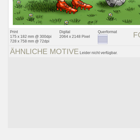
Print
Digital
Querformat
F
175 x 182 mm @ 300dpi
2064 x 2148 Pixel
728 x 758 mm @ 72dpi
ÄHNLICHE MOTIVE
Leider nicht verfügbar.