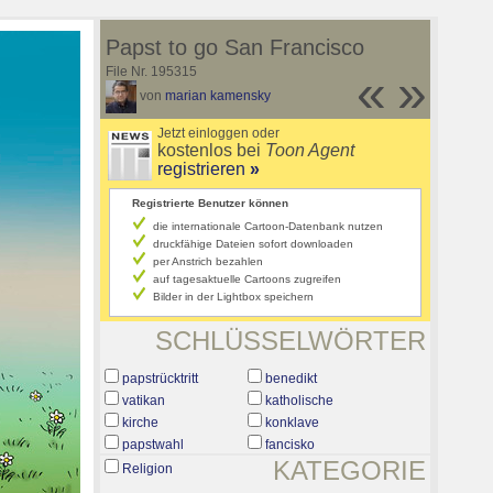
Papst to go San Francisco
File Nr. 195315
«
»
von
marian kamensky
Jetzt einloggen oder
kostenlos bei
Toon Agent
registrieren
»
Registrierte Benutzer können
die internationale Cartoon-Datenbank nutzen
druckfähige Dateien sofort downloaden
per Anstrich bezahlen
auf tagesaktuelle Cartoons zugreifen
Bilder in der Lightbox speichern
SCHLÜSSELWÖRTER
papstrücktritt
benedikt
vatikan
katholische
kirche
konklave
papstwahl
fancisko
KATEGORIE
Religion