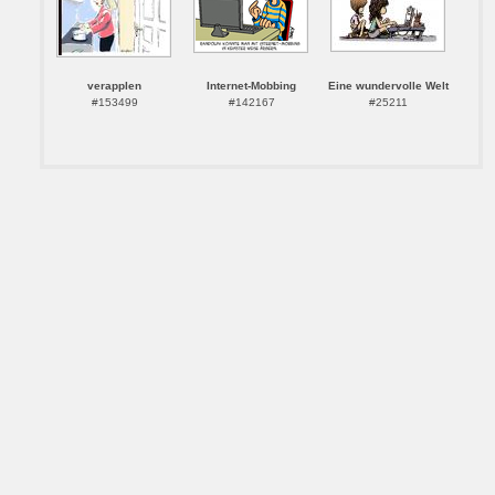
verapplen
Internet-Mobbing
Eine wundervolle Welt
#153499
#142167
#25211