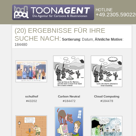
HOTLINE
+49.2305.59022
(20) ERGEBNISSE FÜR IHRE
SUCHE NACH:
Sortierung
: Datum,
Ähnliche Motive
:
184480
schulhof
Carbon Neutral
Cloud Computing
#43202
#184472
#184478