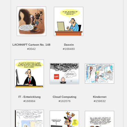
LACHHAFT Cartoon No. 148
Dasein
#3042
#168480
IT - Entwicklung
Cloud Computing
Kindernet
#166984
#162076
#159632