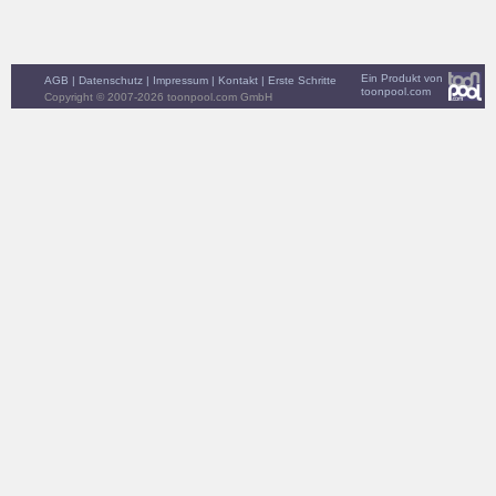
Ein Produkt von
AGB
|
Datenschutz
|
Impressum
|
Kontakt
|
Erste Schritte
toonpool.com
Copyright © 2007-2026 toonpool.com GmbH